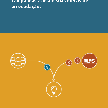
campanhas atinjam suas metas de
arrecadação!