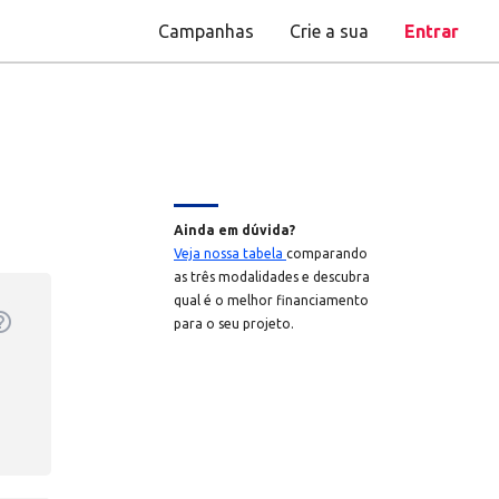
Campanhas
Crie a sua
Entrar
Ainda em dúvida?
Veja nossa tabela
comparando
as três modalidades e descubra
qual é o melhor financiamento
utline
para o seu projeto.