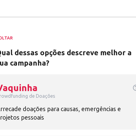
OLTAR
ual dessas opções descreve melhor a
ua campanha?
Vaquinha
help_o
rowdfunding de Doações
rrecade doações para causas, emergências e
rojetos pessoais