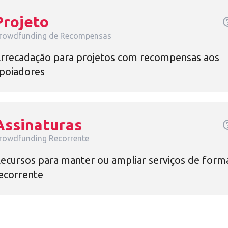
Projeto
help_o
rowdfunding de Recompensas
rrecadação para projetos com recompensas aos
poiadores
Assinaturas
help_o
rowdfunding Recorrente
ecursos para manter ou ampliar serviços de form
ecorrente