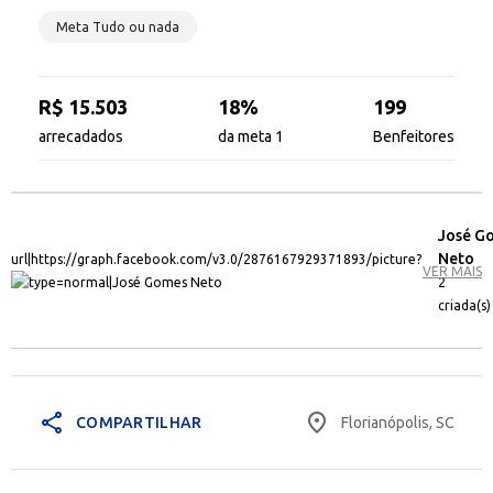
Meta Tudo ou nada
R$ 15.503
18%
199
arrecadados
da meta 1
Benfeitores
José G
Neto
VER MAIS
2
criada(s)
share
place
Florianópolis, SC
COMPARTILHAR