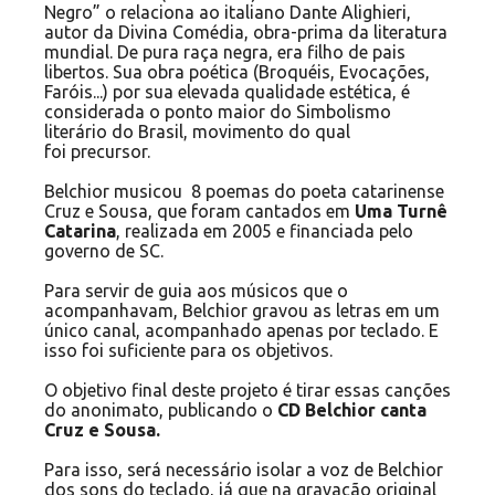
Negro” o relaciona ao italiano Dante Alighieri,
autor da Divina Comédia, obra-prima da literatura
mundial. De pura raça negra, era filho de pais
libertos. Sua obra poética (Broquéis, Evocações,
Faróis...) por sua elevada qualidade estética, é
considerada o ponto maior do Simbolismo
literário do Brasil, movimento do qual
foi precursor.
Belchior musicou 8 poemas do poeta catarinense
Cruz e Sousa, que foram cantados em
Uma Turnê
Catarina
, realizada em 2005 e financiada pelo
governo de SC.
Para servir de guia aos músicos que o
acompanhavam, Belchior gravou as letras em um
único canal, acompanhado apenas por teclado. E
isso foi suficiente para os objetivos.
O objetivo final deste projeto é tirar essas canções
do anonimato, publicando o
CD Belchior canta
Cruz e Sousa.
Para isso, será necessário isolar a voz de Belchior
dos sons do teclado, já que na gravação original