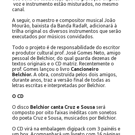
voz e instrumento estão misturados, no mesmo
canal.
A seguir, o maestro e compositor musical João
Mourão, baixista da Banda RadaR, adicionará à
trilha original os diversos instrumentos que serão
executados por músicos convidados.
Todo o projeto é de responsabilidade do escritor
e produtor cultural prof. José Gomes Neto, amigo
pessoal de Belchior, do qual guarda dezenas de
textos originais e o CD matriz. Recentemente o
prof. Gomes lançou o livro
Cancioneiro
Belchior.
A obra, construída pelos dois amigos,
durante anos, traz a versão final de todas as
letras escritas e interpretadas por Belchior.
O CD
O disco
Belchior canta Cruz e Sousa
será
composto por oito faixas inéditas com sonetos
do poeta Cruz e Sousa, musicados por Belchior.
O CD virá na embalagem digipack com 3 painéis e
um box. Acompanhará um livreto com 16 páginas