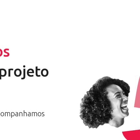
os
 projeto
 acompanhamos