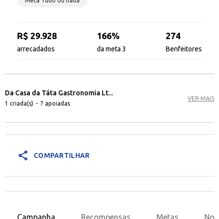
Meta Tudo ou nada
R$ 29.928
166%
274
arrecadados
da meta 3
Benfeitores
Da Casa da Táta Gastronomia Lt...
VER MAIS
1 criada(s)
-
7 apoiadas
share
COMPARTILHAR
Campanha
Recompensas
Metas
Nov