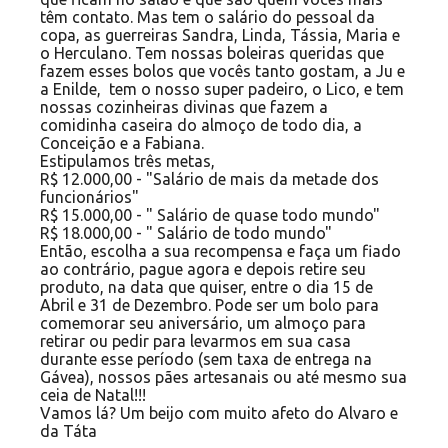
têm contato. Mas tem o salário do pessoal da
copa, as guerreiras Sandra, Linda, Tássia, Maria e
o Herculano. Tem nossas boleiras queridas que
fazem esses bolos que vocês tanto gostam, a Ju e
a Enilde, tem o nosso super padeiro, o Lico, e tem
nossas cozinheiras divinas que fazem a
comidinha caseira do almoço de todo dia, a
Conceição e a Fabiana.
Estipulamos três metas,
R$ 12.000,00 - "Salário de mais da metade dos
funcionários"
R$ 15.000,00 - " Salário de quase todo mundo"
R$ 18.000,00 - " Salário de todo mundo"
Então, escolha a sua recompensa e faça um fiado
ao contrário, pague agora e depois retire seu
produto, na data que quiser, entre o dia 15 de
Abril e 31 de Dezembro. Pode ser um bolo para
comemorar seu aniversário, um almoço para
retirar ou pedir para levarmos em sua casa
durante esse período (sem taxa de entrega na
Gávea), nossos pães artesanais ou até mesmo sua
ceia de Natal!!!
Vamos lá? Um beijo com muito afeto do Alvaro e
da Táta