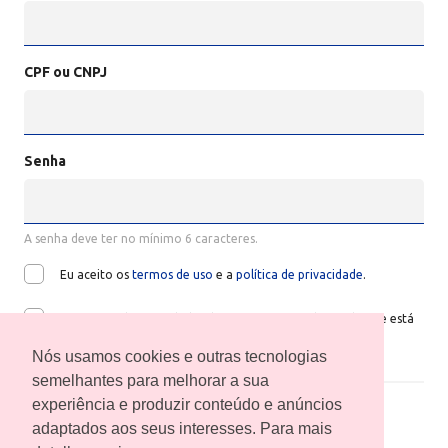
CPF ou CNPJ
Senha
A senha deve ter no mínimo 6 caracteres.
Eu aceito os
termos de uso
e a
política de privacidade
.
Quero receber novidades da Benfeitoria e saber tudo que está
acontecendo no universo do Financimento coletivo.
Nós usamos cookies e outras tecnologias
semelhantes para melhorar a sua
experiência e produzir conteúdo e anúncios
adaptados aos seus interesses. Para mais