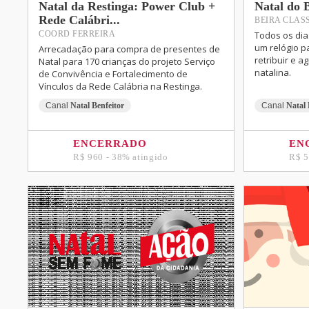
Natal da Restinga: Power Club +
Natal do 
Rede Calábri...
BEIRA CLAS
Todos os di
COORD FERREIRA
um relógio 
Arrecadação para compra de presentes de
retribuir e 
Natal para 170 crianças do projeto Serviço
natalina.
de Convivência e Fortalecimento de
Vínculos da Rede Calábria na Restinga.
Canal
Natal Benfeitor
Canal
Natal 
ENCERRADO
EN
R$ 960 - 38% atingido
R$ 5