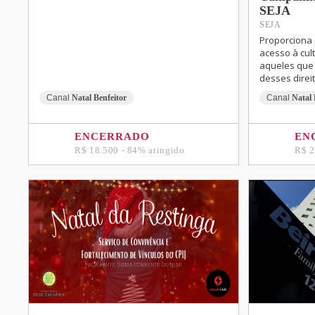
SEJA
SEJA
Proporciona 
acesso à cul
aqueles que 
desses direit
Canal
Natal Benfeitor
Canal
Natal 
ENCERRADO
EN
R$ 18.500 - 84% atingido
R$ 2