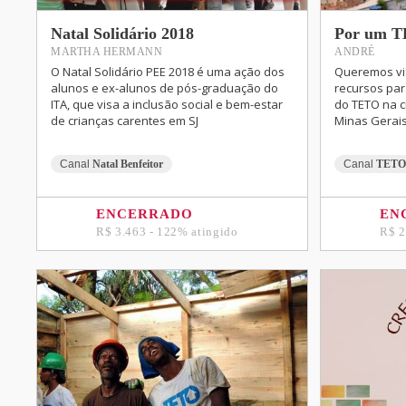
Natal Solidário 2018
Por um TE
MARTHA HERMANN
ANDRÉ
O Natal Solidário PEE 2018 é uma ação dos
Queremos via
alunos e ex-alunos de pós-graduação do
recursos para
ITA, que visa a inclusão social e bem-estar
do TETO na c
de crianças carentes em SJ
Minas Gerais
Canal
Natal Benfeitor
Canal
TETO 
ENCERRADO
EN
R$ 3.463 - 122% atingido
R$ 2