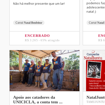
podemos faze
Não há melhor presente que um lar!
adolescentes
natal ;)
Canal
Natal Benfeitor
Canal
Natal 
ENCERRADO
EN
R$ 3.265 - 65% atingido
R$ 6
Apoio aos catadores da
NatalJunt
UNICICLA, a conta tem ...
TAMUJUNTU