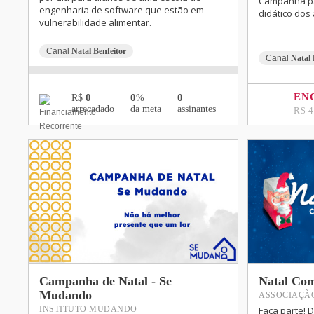
Campanha par
engenharia de software que estão em
didático dos
vulnerabilidade alimentar.
Canal
Natal Benfeitor
Canal
Natal 
EN
0
0
0
R$
%
arrecadado
da meta
assinantes
R$ 4
Campanha de Natal - Se
Natal Com
Mudando
ASSOCIAÇÃ
Faça parte! 
INSTITUTO MUDANDO