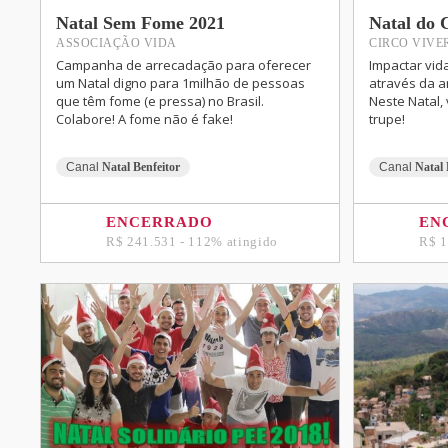
Natal Sem Fome 2021
Natal do 
ASSOCIAÇÃO VIDA
CIRCO VIVE
Campanha de arrecadação para oferecer
Impactar vid
um Natal digno para 1milhão de pessoas
através da a
que têm fome (e pressa) no Brasil.
Neste Natal,
Colabore! A fome não é fake!
trupe!
Canal
Natal Benfeitor
Canal
Natal 
ENCERRADO
EN
R$ 241.531 - 112% atingido
R$ 1