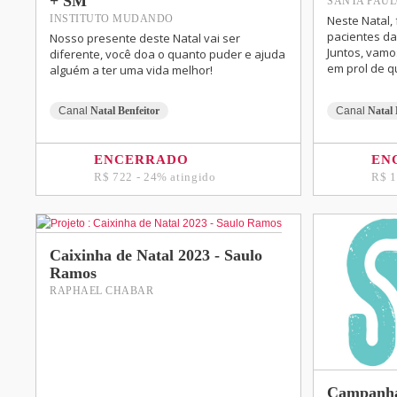
+ SM
SANTA PAU
Neste Natal,
INSTITUTO MUDANDO
pacientes da
Nosso presente deste Natal vai ser
Juntos, vamo
diferente, você doa o quanto puder e ajuda
em prol de q
alguém a ter uma vida melhor!
Canal
Natal Benfeitor
Canal
Natal 
ENCERRADO
EN
R$ 722 - 24% atingido
R$ 1
Caixinha de Natal 2023 - Saulo
Ramos
RAPHAEL CHABAR
Campanha 