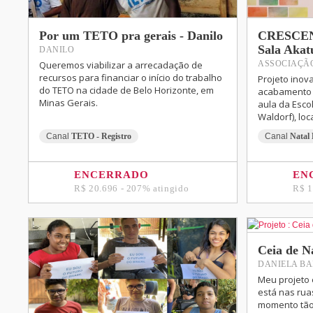
Por um TETO pra gerais - Danilo
CRESCEN
Sala Akat
DANILO
Queremos viabilizar a arrecadação de
ASSOCIAÇÃ
recursos para financiar o início do trabalho
Projeto inov
do TETO na cidade de Belo Horizonte, em
acabamento e
Minas Gerais.
aula da Esco
Waldorf), lo
Canal
TETO - Registro
Canal
Natal 
ENCERRADO
EN
R$ 20.696 - 207% atingido
R$ 1
Ceia de Na
DANIELA B
Meu projeto 
está nas rua
momento tão 