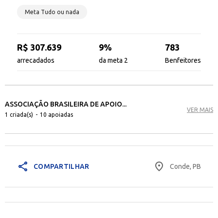
Meta Tudo ou nada
R$ 307.639
9%
783
arrecadados
da meta 2
Benfeitores
ASSOCIAÇÃO BRASILEIRA DE APOIO...
VER MAIS
1 criada(s)
-
10 apoiadas
share
place
Conde, PB
COMPARTILHAR