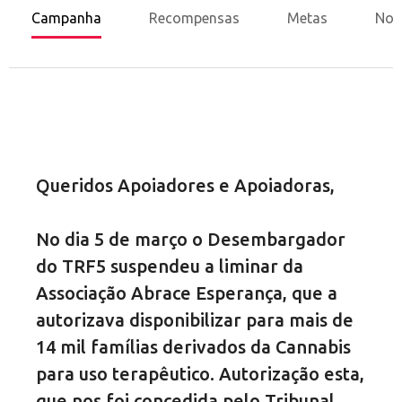
Campanha
Recompensas
Metas
Nov
Queridos Apoiadores e Apoiadoras,
No dia 5 de março o Desembargador
do TRF5 suspendeu a liminar da
Associação Abrace Esperança, que a
autorizava disponibilizar para mais de
14 mil famílias derivados da Cannabis
para uso terapêutico. Autorização esta,
que nos foi concedida pelo Tribunal