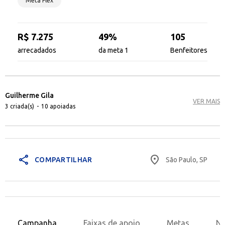
Meta Flex
R$ 7.275
49%
105
arrecadados
da meta 1
Benfeitores
Guilherme Gila
VER MAIS
3 criada(s)
-
10 apoiadas
share
place
São Paulo, SP
COMPARTILHAR
Campanha
Faixas de apoio
Metas
No