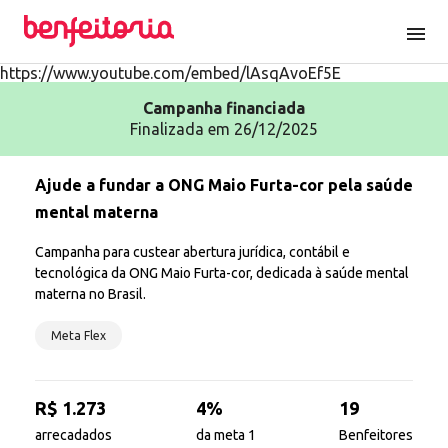
menu
https://www.youtube.com/embed/lAsqAvoEf5E
Campanha
financiada
Finalizada em 26/12/2025
Ajude a fundar a ONG Maio Furta-cor pela saúde
mental materna
Campanha para custear abertura jurídica, contábil e
tecnológica da ONG Maio Furta-cor, dedicada à saúde mental
materna no Brasil.
Meta Flex
R$ 1.273
4%
19
arrecadados
da meta 1
Benfeitores