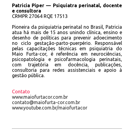
Patricia Piper — Psiquiatra perinatal, docente
e consultora
CRMPR 27064 RQE 17513
Pioneira da psiquiatria perinatal no Brasil, Patricia
atua há mais de 15 anos unindo clínica, ensino e
desenho de políticas para prevenir adoecimento
no ciclo gestação-parto-puerpério. Responsável
pelas capacitações técnicas em psiquiatria do
Maio Furta-cor, é referência em neurociências,
psicopatologia e psicofarmacologia perinatais,
com trajetória em docência, publicações,
consultoria para redes assistenciais e apoio à
gestão pública.
Contato
www.maiofurtacor.com.br
contato@maiofurta-cor.com.br
www.youtube.com.br/maiofurtacor