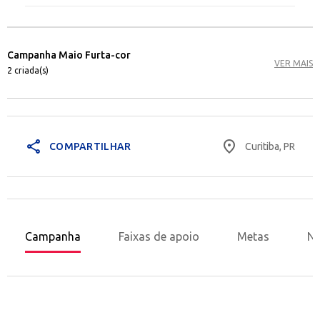
Campanha Maio Furta-cor
VER MAIS
2 criada(s)
share
place
Curitiba, PR
COMPARTILHAR
Campanha
Faixas de apoio
Metas
No