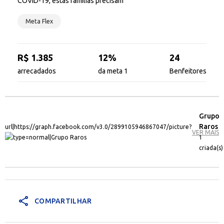
COVID-19, estas famílias precisam
Meta Flex
R$ 1.385
12%
24
arrecadados
da meta 1
Benfeitores
Grupo
Raros
VER MAIS
1
criada(s)
share
COMPARTILHAR