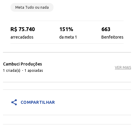
Meta Tudo ou nada
R$ 75.740
151%
663
arrecadados
da meta 1
Benfeitores
Cambuci Produções
VER MAIS
1 criada(s)
-
1 apoiadas
share
COMPARTILHAR