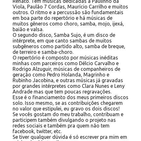
Renato. Tem músicas dedicadas a Paulinho da
Viola, Paulão 7 Cordas, Maurício Carrilho e muitos
outros. O ritmo e a percussão são fundamentais
em boa parte do repertório e há músicas de
muitos gêneros como choro, samba, mojo, ijexá,
baião e valsa.
O segundo disco, Samba Sujo, é um disco de
intérprete, em que canto sambas de muitos
subgêneros como partido alto, samba de breque,
de terreiro e samba-choro.
O repertório é composto por músicas inéditas
minhas com parceiros como Délcio Carvalho e
Rodrigo Alzuguir, músicas de companheiros de
geração como Pedro Holanda, Magrinho e
Rubinho Jacobina, e outras músicas já gravadas
por grandes intérpretes como Clara Nunes e Leny
Andrade mas que tem poucas regravações.
Esse é o financiamento dos meus primeiros discos
solo. Isso mesmo, se as contribuições chegarem
no valor que estipulei, eu gravo os dois discos!
Se vocês gostam do meu trabalho, contribuam e
participem também divulgando o projeto nas
redes sociais e também pra quem não tem
facebook, twitter, etc.
Se tiver qualquer dúvida é só escrever pra mim em