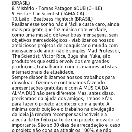
(BRASIL)
8. Mistério - Tomas PatagoniaDUB (CHILE)
9. Festa - The Scientist (JAMAICA)
10. Leão - Beatbass Hightech (BRASIL)
Realizar esse sonho não é fácil e custa caro, ainda
mais pra gente que faz música com verdade,
como uma missão de levar boas mensagens, sem
objetivos mercadológicos - viabilizar os nossos
ambiciosos projetos de conquistar o mundo com
mensagens de amor não é simples. Mad Professor,
The Scientist, Victor Rice, Buguinha, Yuka, são
produtores que estão envolvidos em grandes
produções, trabalhando com os maiores artistas
internacionais da atualidade.
Sempre disponibilizamos nossos trabalhos para
download, fizemos e continuamos fazendo
apresentações gratuitas e com A MÚSICA DA
ALMA DUB não será diferente. Mas, antes disso,
precisamos da ajuda dos amigos, irmãos e fãs
para fazer o projeto acontecer com a gente. A
mínima contribuição e o trabalho na divulgação
da ideia já rendem recompensas incríveis e a
alegria de ter feito parte de um projeto inovador e
importante. São só 30 dias de arrecadação e, caso
o projeto não consiga atingir os 100%, ele não