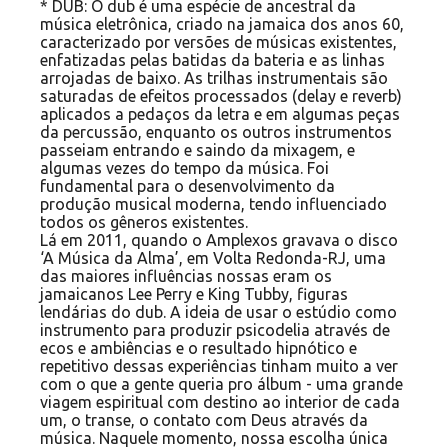
* DUB: O dub é uma espécie de ancestral da
música eletrônica, criado na jamaica dos anos 60,
caracterizado por versões de músicas existentes,
enfatizadas pelas batidas da bateria e as linhas
arrojadas de baixo. As trilhas instrumentais são
saturadas de efeitos processados (delay e reverb)
aplicados a pedaços da letra e em algumas peças
da percussão, enquanto os outros instrumentos
passeiam entrando e saindo da mixagem, e
algumas vezes do tempo da música. Foi
fundamental para o desenvolvimento da
produção musical moderna, tendo influenciado
todos os gêneros existentes.
Lá em 2011, quando o Amplexos gravava o disco
‘A Música da Alma’, em Volta Redonda-RJ, uma
das maiores influências nossas eram os
jamaicanos Lee Perry e King Tubby, figuras
lendárias do dub. A ideia de usar o estúdio como
instrumento para produzir psicodelia através de
ecos e ambiências e o resultado hipnótico e
repetitivo dessas experiências tinham muito a ver
com o que a gente queria pro álbum - uma grande
viagem espiritual com destino ao interior de cada
um, o transe, o contato com Deus através da
música. Naquele momento, nossa escolha única