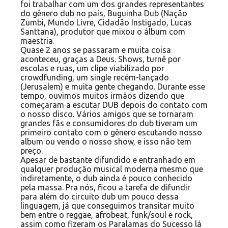
foi trabalhar com um dos grandes representantes
do gênero dub no país, Buguinha Dub (Nação
Zumbi, Mundo Livre, Cidadão Instigado, Lucas
Santtana), produtor que mixou o álbum com
maestria.
Quase 2 anos se passaram e muita coisa
aconteceu, graças a Deus. Shows, turnê por
escolas e ruas, um clipe viabilizado por
crowdfunding, um single recém-lançado
(Jerusalem) e muita gente chegando. Durante esse
tempo, ouvimos muitos irmãos dizendo que
começaram a escutar DUB depois do contato com
o nosso disco. Vários amigos que se tornaram
grandes fãs e consumidores do dub tiveram um
primeiro contato com o gênero escutando nosso
album ou vendo o nosso show, e isso não tem
preço.
Apesar de bastante difundido e entranhado em
qualquer produção musical moderna mesmo que
indiretamente, o dub ainda é pouco conhecido
pela massa. Pra nós, ficou a tarefa de difundir
para além do circuito dub um pouco dessa
linguagem, já que conseguimos transitar muito
bem entre o reggae, afrobeat, funk/soul e rock,
assim como fizeram os Paralamas do Sucesso lá