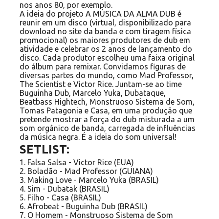
nos anos 80, por exemplo.
A ideia do projeto A MÚSICA DA ALMA DUB é
reunir em um disco (virtual, disponibilizado para
download no site da banda e com tiragem física
promocional) os maiores produtores de dub em
atividade e celebrar os 2 anos de lançamento do
disco. Cada produtor escolheu uma faixa original
do álbum para remixar. Convidamos figuras de
diversas partes do mundo, como Mad Professor,
The Scientist e Victor Rice. Juntam-se ao time
Buguinha Dub, Marcelo Yuka, Dubataque,
Beatbass Hightech, Monstruoso Sistema de Som,
Tomas Patagonia e Casa, em uma produção que
pretende mostrar a força do dub misturada a um
som orgânico de banda, carregada de influências
da música negra. É a ideia do som universal!
SETLIST:
1. Falsa Salsa - Victor Rice (EUA)
2. Boladão - Mad Professor (GUIANA)
3. Making Love - Marcelo Yuka (BRASIL)
4. Sim - Dubatak (BRASIL)
5. Filho - Casa (BRASIL)
6. Afrobeat - Buguinha Dub (BRASIL)
7. O Homem - Monstruoso Sistema de Som