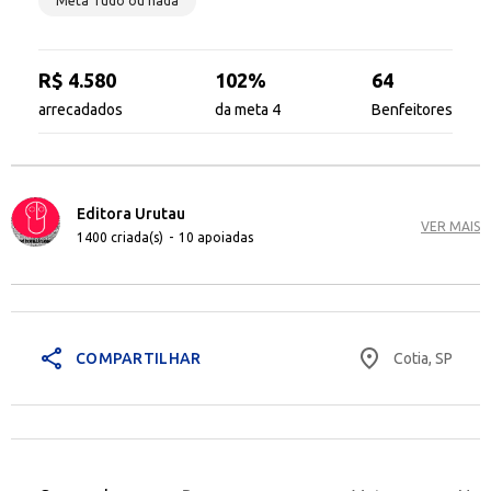
Meta Tudo ou nada
R$ 4.580
102%
64
arrecadados
da meta 4
Benfeitores
Editora Urutau
VER MAIS
1400 criada(s)
-
10 apoiadas
share
place
Cotia, SP
COMPARTILHAR