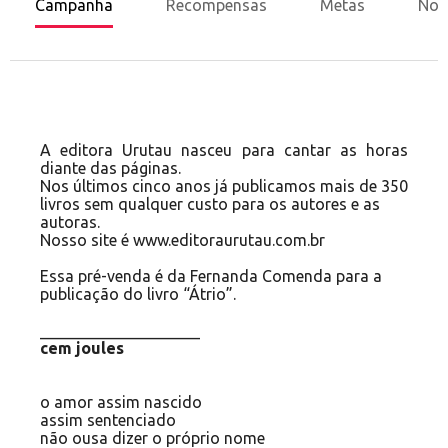
Campanha
Recompensas
Metas
Nov
A editora Urutau nasceu para cantar as horas
diante das páginas.
Nos últimos cinco anos já publicamos mais de 350
livros sem qualquer custo para os autores e as
autoras.
Nosso site é
www.editoraurutau.com.br
Essa pré-venda é da Fernanda Comenda para a
publicação do livro “Átrio”.
____________________
cem joules
o amor assim nascido
assim sentenciado
não ousa dizer o próprio nome