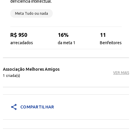
deficiência intelectual.
Meta Tudo ou nada
R$ 950
16%
11
arrecadados
da meta 1
Benfeitores
Associação Melhores Amigos
VER MAIS
1 criada(s)
share
COMPARTILHAR