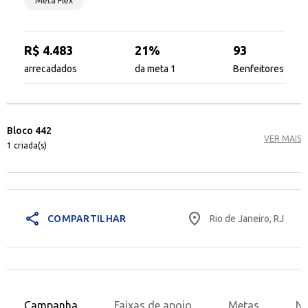
Meta Flex
R$ 4.483
21%
93
arrecadados
da meta 1
Benfeitores
Bloco 442
VER MAIS
1 criada(s)
share
place
Rio de Janeiro, RJ
COMPARTILHAR
Campanha
Faixas de apoio
Metas
No