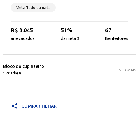
Meta Tudo ou nada
R$ 3.045
51%
67
arrecadados
da meta 3
Benfeitores
Bloco do cupinzeiro
VER MAIS
1 criada(s)
share
COMPARTILHAR