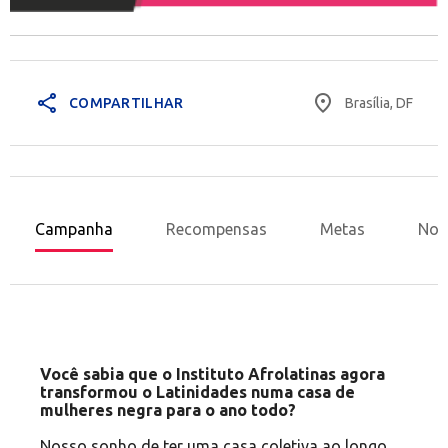
share
place
Brasília, DF
COMPARTILHAR
Campanha
Recompensas
Metas
Nov
Você sabia que o Instituto Afrolatinas agora
transformou o Latinidades numa casa de
mulheres negra para o ano todo?
Nosso sonho de ter uma casa coletiva ao longo