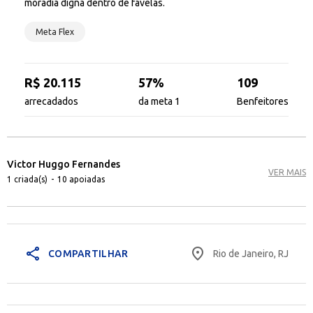
moradia digna dentro de favelas.
Meta Flex
R$ 20.115
57%
109
arrecadados
da meta 1
Benfeitores
Victor Huggo Fernandes
VER MAIS
1 criada(s)
-
10 apoiadas
share
place
Rio de Janeiro, RJ
COMPARTILHAR