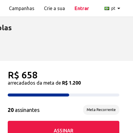
arrow_drop_down
Campanhas
Crie a sua
Entrar
pt
plas
R$ 658
arrecadados da meta de
R$ 1.200
20
assinantes
Meta Recorrente
ASSINAR