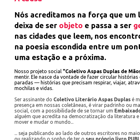
Nós acreditamos na força que um 
deixa de ser
objeto
e passa a ser
g
nas cidades que leem, nos encontr
na poesia escondida entre um
pont
uma
estação e a próxima
.
Nosso projeto social
"Coletivo Aspas Duplas de Mão
mentir. Ele nasce da vontade de fazer circular história
paradas — histórias que precisam respirar, viajar, atrav
mochilas e vidas.
Ser assinante do
Coletivo Literário Aspas Duplas
é m
presença em nossas coletâneas, é virar padrinho ou ma
social, com a possibilidade de se tornar um
Embaixado
alguém que acredita na democratização da literatura e
mover e mudar o mundo...
... seja publicando ao lado de outros escritores no maior
ou realizando o sonho de ter o
seu próprio livro PUB