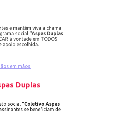
entes e mantém viva a chama
ograma social
"Aspas Duplas
LICAR à vontade em TODOS
e apoio escolhida.
 mãos em mãos.
spas Duplas
eto social
"Coletivo Aspas
assinantes se beneficiam de