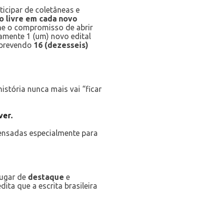
icipar de coletâneas e
o livre em cada novo
me o compromisso de abrir
camente 1 (um) novo edital
á prevendo
16 (dezesseis)
história nunca mais vai “ficar
ver.
pensadas especialmente para
lugar de
destaque
e
dita que a escrita brasileira