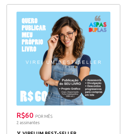
R$60
POR MÊS
2 assinantes
🏅 VIREI UM BEST-SELLER