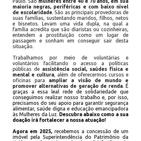
Paulo. São
mulheres entre 40 e 70 anos, em sua
maioria negras, periféricas e com baixo nível
de escolaridade
. São as principais provedoras de
suas famílias, sustentando maridos, filhos, netos
e bisnetos. Levam uma vida dupla, na qual a
família acredita que são diaristas ou cozinheiras,
entendem a prostituição como um lugar de
passagem e sonham em conseguir sair desta
situação.
Trabalhamos por meio de voluntárias e
voluntários facilitando o acesso a políticas
públicas de
assistência social, saúdes física e
mental e cultura
, além de oferecermos cursos e
oficinas para
ampliar a visão de mundo e
promover alternativas de geração de renda
.
É
graças a essa leal rede de solidariedade que
conseguimos realizar nosso trabalho e, por isso,
precisamos do seu apoio para garantir segurança
alimentar, saúde digna e educação emancipadora
às Mulheres da Luz.
Descubra abaixo como a sua
doação irá fortalecer a nossa atuação!
Agora em 2025,
recebemos a concessão de um
imóvel pela Superintendência do Patrimônio da