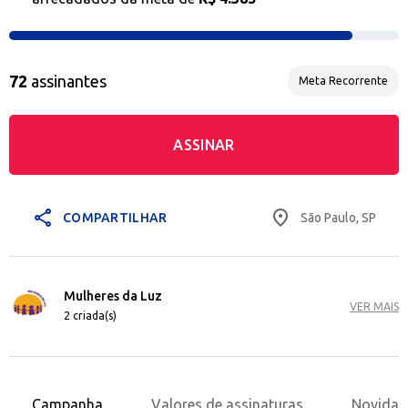
72
assinantes
Meta Recorrente
ASSINAR
share
place
São Paulo, SP
COMPARTILHAR
Mulheres da Luz
VER MAIS
2 criada(s)
Campanha
Valores de assinaturas
Novidad