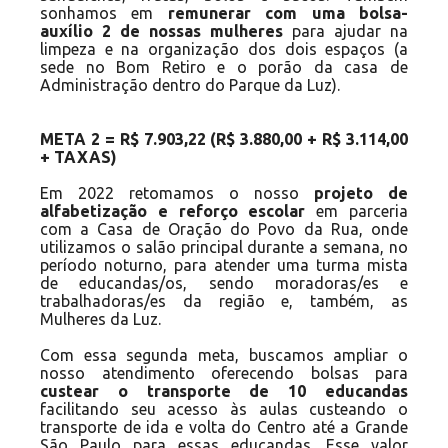
sonhamos em
remunerar com uma bolsa-
auxílio 2 de nossas mulheres
para ajudar na
limpeza e na organização dos dois espaços (a
sede no Bom Retiro e o porão da casa de
Administração dentro do Parque da Luz).
META 2 = R$ 7.903,22 (R$ 3.880,00 + R$ 3.114,00
+ TAXAS)
Em 2022 retomamos o nosso
projeto de
alfabetização e reforço escolar
em parceria
com a Casa de Oração do Povo da Rua, onde
utilizamos o salão principal durante a semana, no
período noturno, para atender uma turma mista
de educandas/os, sendo moradoras/es e
trabalhadoras/es da região e, também, as
Mulheres da Luz.
Com essa segunda meta, buscamos ampliar o
nosso atendimento oferecendo bolsas para
custear o transporte de 10 educandas
facilitando seu acesso às aulas custeando o
transporte de ida e volta do Centro até a Grande
São Paulo para essas educandas. Esse valor