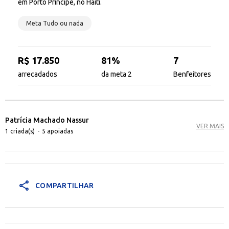
em Porto Príncipe, no Haiti.
Meta Tudo ou nada
R$ 17.850
81%
7
arrecadados
da meta 2
Benfeitores
Patrícia Machado Nassur
VER MAIS
1 criada(s)
-
5 apoiadas
share
COMPARTILHAR