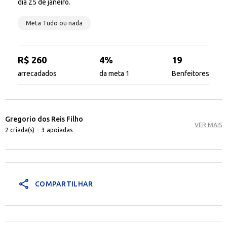
dia 25 de janeiro.
Meta Tudo ou nada
R$ 260
4%
19
arrecadados
da meta 1
Benfeitores
Gregorio dos Reis Filho
VER MAIS
2 criada(s)
-
3 apoiadas
share
COMPARTILHAR