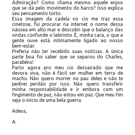
Admiração? Como chama mesmo aquele enjoo
que se dá pelo movimento do barco? Isso explica
seu pensamento torto.
Essa imagem da cadela no cio me traz essa
cinetose, fui procurar na internet o nome dessa
náusea em alto mar e descobri que o balanço das
ondas confunde o labirinto. É, minha cara, o que a
gente ouve está intimamente ligado ao nosso
bem-estar.
Preferia não ter recebido suas notícias. A única
parte boa foi saber que se separou do Charles,
parabéns!
Parto agora pro meu cio desvairado que me
devora viva, não é fácil ser mulher em terra de
macho. Não quero morrer no pau deles e não te
pedirei perdão por isso. Não quero transferir
minha responsabilidade e ir embora com um
fingimento de paz, não estou em paz. Que meu fim
seja o início de uma bela guerra.
Adeus,
A.