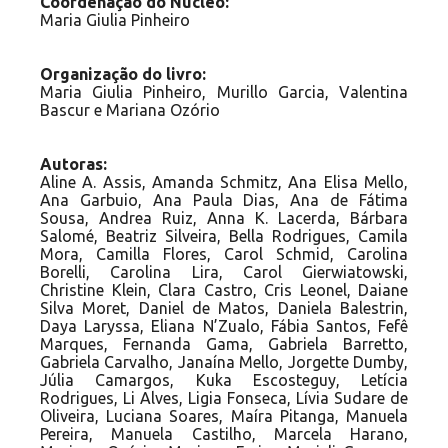
Coordenação do Núcleo:
Maria Giulia Pinheiro
Organização do livro:
Maria Giulia Pinheiro, Murillo Garcia, Valentina
Bascur e Mariana Ozório
Autoras:
Aline A. Assis, Amanda Schmitz, Ana Elisa Mello,
Ana Garbuio, Ana Paula Dias, Ana de Fátima
Sousa, Andrea Ruiz, Anna K. Lacerda, Bárbara
Salomé, Beatriz Silveira, Bella Rodrigues, Camila
Mora, Camilla Flores, Carol Schmid, Carolina
Borelli, Carolina Lira, Carol Gierwiatowski,
Christine Klein, Clara Castro, Cris Leonel, Daiane
Silva Moret, Daniel de Matos, Daniela Balestrin,
Daya Laryssa, Eliana N’Zualo, Fábia Santos, Fefê
Marques, Fernanda Gama, Gabriela Barretto,
Gabriela Carvalho, Janaína Mello, Jorgette Dumby,
Júlia Camargos, Kuka Escosteguy, Letícia
Rodrigues, Li Alves, Ligia Fonseca, Lívia Sudare de
Oliveira, Luciana Soares, Maíra Pitanga, Manuela
Pereira, Manuela Castilho, Marcela Harano,