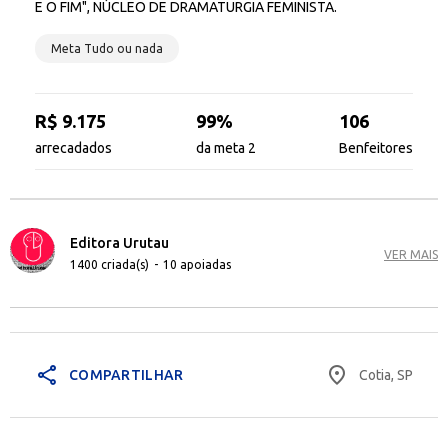
E O FIM", NÚCLEO DE DRAMATURGIA FEMINISTA.
Meta Tudo ou nada
R$ 9.175
99%
106
arrecadados
da meta 2
Benfeitores
Editora Urutau
VER MAIS
1400 criada(s)
-
10 apoiadas
share
place
Cotia, SP
COMPARTILHAR