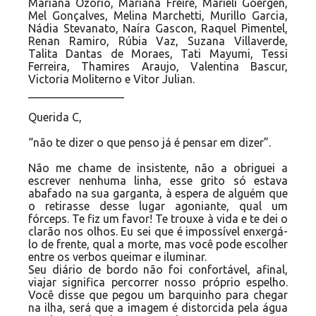
Mariana Ozório, Mariana Freire, Marieli Goergen,
Mel Gonçalves, Melina Marchetti, Murillo Garcia,
Nádia Stevanato, Naíra Gascon, Raquel Pimentel,
Renan Ramiro, Rúbia Vaz, Suzana Villaverde,
Talita Dantas de Moraes, Tati Mayumi, Tessi
Ferreira, Thamires Araujo, Valentina Bascur,
Victoria Moliterno e Vitor Julian.
_________________
Querida C,
“não te dizer o que penso já é pensar em dizer”.
Não me chame de insistente, não a obriguei a
escrever nenhuma linha, esse grito só estava
abafado na sua garganta, à espera de alguém que
o retirasse desse lugar agoniante, qual um
fórceps. Te fiz um favor! Te trouxe à vida e te dei o
clarão nos olhos. Eu sei que é impossível enxergá-
lo de frente, qual a morte, mas você pode escolher
entre os verbos queimar e iluminar.
Seu diário de bordo não foi confortável, afinal,
viajar significa percorrer nosso próprio espelho.
Você disse que pegou um barquinho para chegar
na ilha, será que a imagem é distorcida pela água