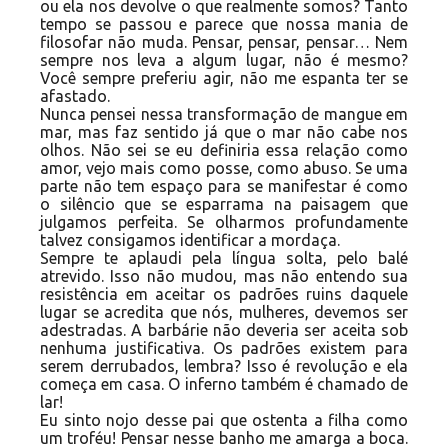
ou ela nos devolve o que realmente somos? Tanto
tempo se passou e parece que nossa mania de
filosofar não muda. Pensar, pensar, pensar… Nem
sempre nos leva a algum lugar, não é mesmo?
Você sempre preferiu agir, não me espanta ter se
afastado.
Nunca pensei nessa transformação de mangue em
mar, mas faz sentido já que o mar não cabe nos
olhos. Não sei se eu definiria essa relação como
amor, vejo mais como posse, como abuso. Se uma
parte não tem espaço para se manifestar é como
o silêncio que se esparrama na paisagem que
julgamos perfeita. Se olharmos profundamente
talvez consigamos identificar a mordaça.
Sempre te aplaudi pela língua solta, pelo balé
atrevido. Isso não mudou, mas não entendo sua
resistência em aceitar os padrões ruins daquele
lugar se acredita que nós, mulheres, devemos ser
adestradas. A barbárie não deveria ser aceita sob
nenhuma justificativa. Os padrões existem para
serem derrubados, lembra? Isso é revolução e ela
começa em casa. O inferno também é chamado de
lar!
Eu sinto nojo desse pai que ostenta a filha como
um troféu! Pensar nesse banho me amarga a boca.