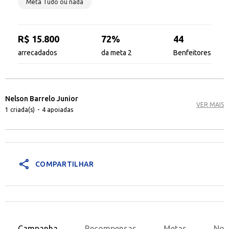
Meta Tudo ou nada
R$ 15.800
72%
44
arrecadados
da meta 2
Benfeitores
Nelson Barrelo Junior
VER MAIS
1 criada(s)
-
4 apoiadas
share
COMPARTILHAR
Campanha
Recompensas
Metas
Nov