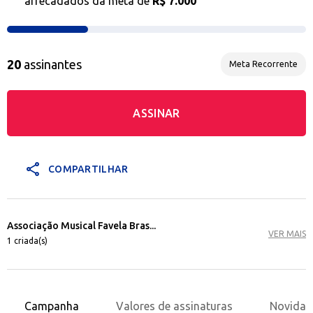
arrecadados da meta de
R$ 7.000
20
assinantes
Meta Recorrente
ASSINAR
share
COMPARTILHAR
Associação Musical Favela Bras...
VER MAIS
1 criada(s)
Campanha
Valores de assinaturas
Novidad