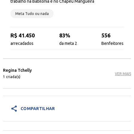
trabalho na Babilônia e no Chapéu Mangueira
Meta Tudo ou nada
R$ 41.450
83%
556
arrecadados
da meta 2
Benfeitores
Regina Tchelly
VER MAIS
1 criada(s)
share
COMPARTILHAR