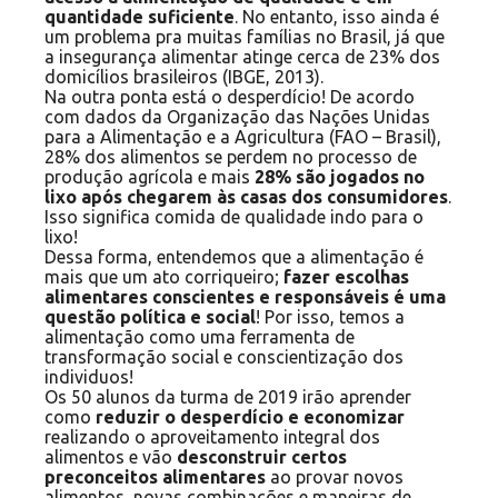
quantidade suficiente
. No entanto, isso ainda é
um problema pra muitas famílias no Brasil, já que
a insegurança alimentar atinge cerca de 23% dos
domicílios brasileiros (IBGE, 2013).
Na outra ponta está o desperdício! De acordo
com dados da Organização das Nações Unidas
para a Alimentação e a Agricultura (FAO – Brasil),
28% dos alimentos se perdem no processo de
produção agrícola e mais
28% são jogados no
lixo após chegarem às casas dos consumidores
.
Isso significa comida de qualidade indo para o
lixo!
Dessa forma, entendemos que a alimentação é
mais que um ato corriqueiro;
fazer escolhas
alimentares conscientes e responsáveis é uma
questão política e social
! Por isso, temos a
alimentação como uma ferramenta de
transformação social e conscientização dos
individuos!
Os 50 alunos da turma de 2019 irão aprender
como
reduzir o desperdício e economizar
realizando o aproveitamento integral dos
alimentos e vão
desconstruir certos
preconceitos alimentares
ao provar novos
alimentos, novas combinações e maneiras de