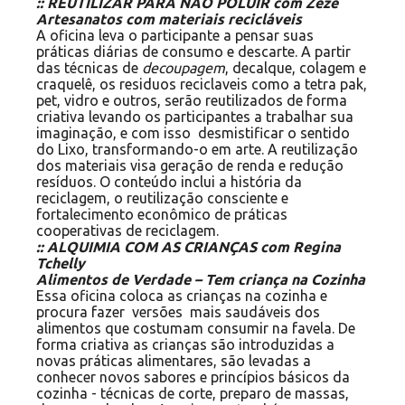
:: REUTILIZAR PARA NÃO POLUIR com Zezé
Artesanatos com materiais recicláveis
A oficina leva o participante a pensar suas
práticas diárias de consumo e descarte. A partir
das técnicas de
decoupagem
, decalque, colagem e
craquelê, os residuos reciclaveis como a tetra pak,
pet, vidro e outros, serão reutilizados de forma
criativa levando os participantes a trabalhar sua
imaginação, e com isso desmistificar o sentido
do Lixo, transformando-o em arte. A reutilização
dos materiais visa geração de renda e redução
resíduos. O conteúdo inclui a história da
reciclagem, o reutilização consciente e
fortalecimento econômico de práticas
cooperativas de reciclagem.
:: ALQUIMIA COM AS CRIANÇAS com Regina
Tchelly
Alimentos de Verdade – Tem criança na Cozinha
Essa oficina coloca as crianças na cozinha e
procura fazer versões mais saudáveis dos
alimentos que costumam consumir na favela. De
forma criativa as crianças são introduzidas a
novas práticas alimentares, são levadas a
conhecer novos sabores e princípios básicos da
cozinha - técnicas de corte, preparo de massas,