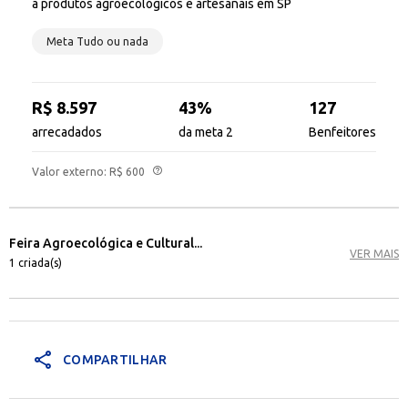
a produtos agroecológicos e artesanais em SP
Meta Tudo ou nada
R$ 8.597
43%
127
arrecadados
da meta 2
Benfeitores
help_outline
Valor externo: R$ 600
Feira Agroecológica e Cultural...
VER MAIS
1 criada(s)
share
COMPARTILHAR