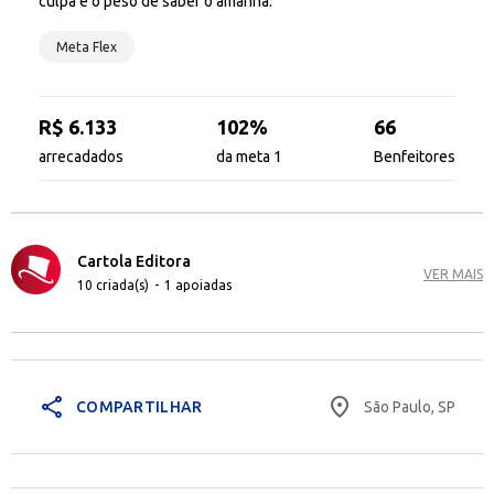
culpa e o peso de saber o amanhã.
Meta Flex
R$ 6.133
102%
66
arrecadados
da meta 1
Benfeitores
Cartola Editora
VER MAIS
10 criada(s)
-
1 apoiadas
share
place
São Paulo, SP
COMPARTILHAR