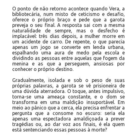
O ponto de não retorno acontece quando Vera, a
bibliotecária, num misto de ceticismo e desafio,
oferece o próprio braço e pede que a garota
preveja o seu final. A resposta sai com a mesma
naturalidade de sempre, mas o desfecho é
implacável: três dias depois, a mulher morre em
um acidente de carro. De repente, o que parecia
apenas um jogo se converte em lenda urbana,
espalhando uma aura de medo pela escola e
dividindo as pessoas entre aquelas que fogem da
menina e as que a perseguem, ansiosas por
conhecer o próprio destino.
Gradualmente, isolada e sob o peso de suas
próprias palavras, a garota se vê prisioneira de
uma dúvida aterradora. O toque, antes impulsivo,
torna-se uma ameaça constante, e o dom se
transforma em uma maldição insuportável. Em
meio ao pânico que a cerca, ela precisa enfrentar a
pergunta que a consome no escuro: seria ela
apenas uma espectadora amaldiçoada a prever
tragédias ou, ao dar voz aos finais, é ela quem
está sentenciando essas pessoas à morte?