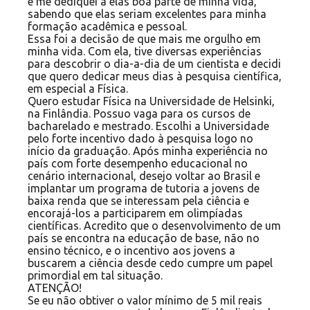
e me dediquei a elas boa parte de minha vida,
sabendo que elas seriam excelentes para minha
formação acadêmica e pessoal.
Essa foi a decisão de que mais me orgulho em
minha vida. Com ela, tive diversas experiências
para descobrir o dia-a-dia de um cientista e decidi
que quero dedicar meus dias à pesquisa científica,
em especial a Física.
Quero estudar Física na Universidade de Helsinki,
na Finlândia. Possuo vaga para os cursos de
bacharelado e mestrado. Escolhi a Universidade
pelo forte incentivo dado à pesquisa logo no
início da graduação. Após minha experiência no
país com forte desempenho educacional no
cenário internacional, desejo voltar ao Brasil e
implantar um programa de tutoria a jovens de
baixa renda que se interessam pela ciência e
encorajá-los a participarem em olimpíadas
científicas. Acredito que o desenvolvimento de um
país se encontra na educação de base, não no
ensino técnico, e o incentivo aos jovens a
buscarem a ciência desde cedo cumpre um papel
primordial em tal situação.
ATENÇÃO!
Se eu não obtiver o valor mínimo de 5 mil reais