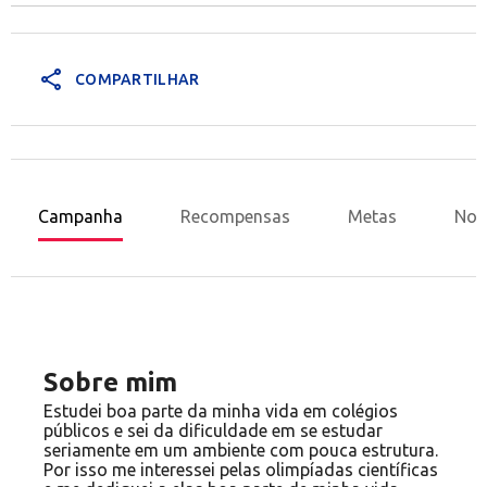
share
COMPARTILHAR
Campanha
Recompensas
Metas
Nov
Sobre mim
Estudei boa parte da minha vida em colégios
públicos e sei da dificuldade em se estudar
seriamente em um ambiente com pouca estrutura.
Por isso me interessei pelas olimpíadas científicas