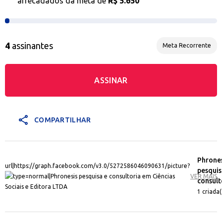
arrecadados da meta de
R$ 5.650
4
assinantes
Meta Recorrente
ASSINAR
share
COMPARTILHAR
Phrones
pesquis
VER MAIS
consulto
1 criada(