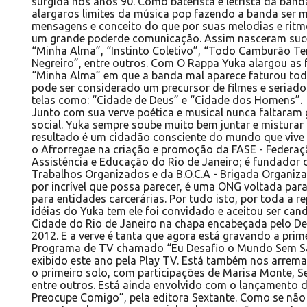
surgida nos anos 90. Como baterista e letrista da ban
alargaros limites da música pop fazendo a banda ser m
mensagens e conceito do que por suas melodias e rit
um grande poderde comunicação. Assim nasceram suc
“Minha Alma”, “Instinto Coletivo”, “Todo Camburão 
Negreiro”, entre outros. Com O Rappa Yuka alargou as f
“Minha Alma” em que a banda mal aparece faturou tod
pode ser considerado um precursor de filmes e seriad
telas como: “Cidade de Deus” e “Cidade dos Homens”.
Junto com sua verve poética e musical nunca faltaram
social. Yuka sempre soube muito bem juntar e misturar p
resultado é um cidadão consciente do mundo que vive e
o Afrorregae na criação e promoção da FASE - Federa
Assistência e Educação do Rio de Janeiro; é fundador d
Trabalhos Organizados e da B.O.C.A - Brigada Organizad
por incrível que possa parecer, é uma ONG voltada para 
para entidades carcerárias. Por tudo isto, por toda a r
idéias do Yuka tem ele foi convidado e aceitou ser cand
Cidade do Rio de Janeiro na chapa encabeçada pelo D
2012. E a verve é tanta que agora está gravando a pri
Programa de TV chamado “Eu Desafio o Mundo Sem Sa
exibido este ano pela Play TV. Está também nos arremat
o primeiro solo, com participações de Marisa Monte, Se
entre outros. Está ainda envolvido com o lançamento d
Preocupe Comigo”, pela editora Sextante. Como se nã