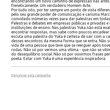
encontrando um novo caminho de expressão nas artes 
freneticamente. Um verdadeiro Homem-Arte.
Por tudo isto, por ter sempre um ponto de vista diferenc
pelo seu grande poder de comunicação e carisma Marc
convidado inúmeras vezes para dar palestras em todas 
Palestras e debates em empresas públicas e privadas 
instituições de ensino. Nas palestras Yuka não está 
encontrar respostas, mas sabe como poucos encadear 
escuta uma palestra do Yuka é certeza de sair com a cab
desses encontros da mesma forma que se entra. Não s
vida de uma pessoa que teve que se reerguer após nove
rodas. Não só por vermos uma vítima - que não se vitim
do desequilibrio social. Não só por ouvirmos frases pe
poeta. Estar com Yuka é uma experiência inspiradora.
Denunciar esta campanha