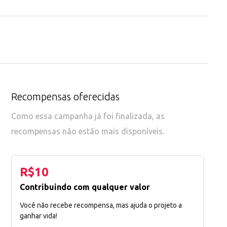
Recompensas oferecidas
Como essa campanha já foi finalizada, as
recompensas não estão mais disponíveis.
R$10
Contribuindo com qualquer valor
Você não recebe recompensa, mas ajuda o projeto a
ganhar vida!