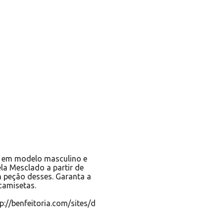
s em modelo masculino e
ela
Mesclado
a partir de
m peção desses. Garanta a
camisetas.