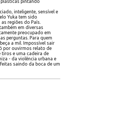
plásticas pintando
iado, inteligente, sensível e
elo Yuka tem sido
as regiões do País.
e também em diversas
exatamente preocupado em
as perguntas. Para quem
eça a mil. Impossível sair
ó por ouvirmos relato de
 tiros e uma cadeira de
iza - da violência urbana e
rfeitas saindo da boca de um