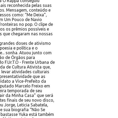
da O Rappa conseguiu
ais reconhecida pelas suas
mos. Mensagem, conteúdo e
essos como: “Me Deixa”,
Tem Um Pouco de Navio
ronteiras no pop. O clipe de
os os prêmios possíveis e
os que chegaram nas nossas
 grandes doses de ativismo
oesia e política e o
... sonha. Atuou junto com
ção de Órgãos para
o F.Ur.T.O - Frente Urbana de
a de Cultura Ativista que,
levar atividades culturais
epresentatividade que as
idato a Vice-Prefeito da
eputado Marcelo Freixo em
meira temporada de seu
ir da Minha Casa” que será
es finais de seu novo disco,
u Jorge, Leticia Sabatela,
e sua biografia “Não Se
o bastasse Yuka está também