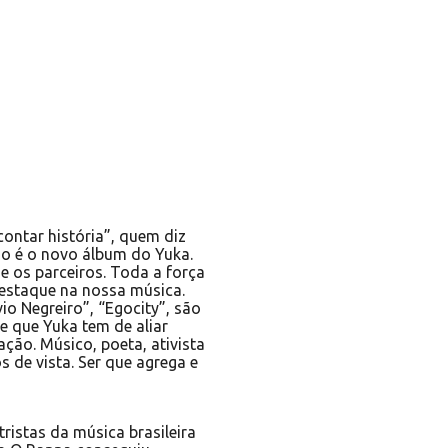
ontar história”, quem diz
dio é o novo álbum do Yuka.
e os parceiros. Toda a força
estaque na nossa música.
 Negreiro”, “Egocity”, são
 que Yuka tem de aliar
ão. Músico, poeta, ativista
s de vista. Ser que agrega e
ristas da música brasileira