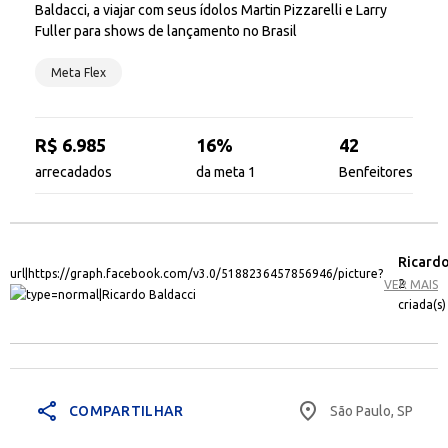
Baldacci, a viajar com seus ídolos Martin Pizzarelli e Larry
Fuller para shows de lançamento no Brasil
Meta Flex
R$ 6.985
16%
42
arrecadados
da meta 1
Benfeitores
Ricardo
2
VER MAIS
criada(s)
share
place
São Paulo, SP
COMPARTILHAR