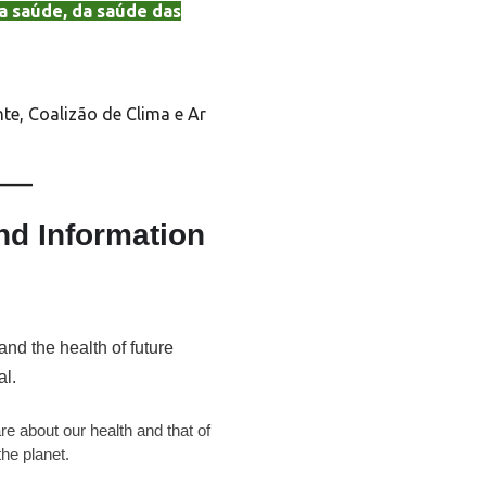
a saúde, da saúde das
te, Coalizão de Clima e Ar
____
d Information 
d the health of future 
al.
 about our health and that of 
the planet.