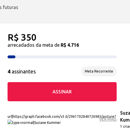
s futuras
R$ 350
arrecadados da meta de
R$ 4.716
4
assinantes
Meta Recorrente
ASSINAR
Suz
VER MAIS
Kum
1 cria