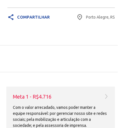
share
place
Porto Alegre, RS
COMPARTILHAR
Meta 1 - R$4.716
Com o valor arrecadado, vamos poder manter a
equipe responsável: por gerenciar nosso site e redes
sociais; pela mobilização e articulação com a
sociedade; e pela assessoria de imprensa.