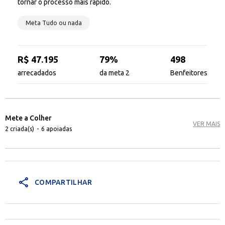
tornar o processo mais rápido.
Meta Tudo ou nada
R$ 47.195
79%
498
arrecadados
da meta 2
Benfeitores
Mete a Colher
VER MAIS
2 criada(s)
-
6 apoiadas
share
COMPARTILHAR