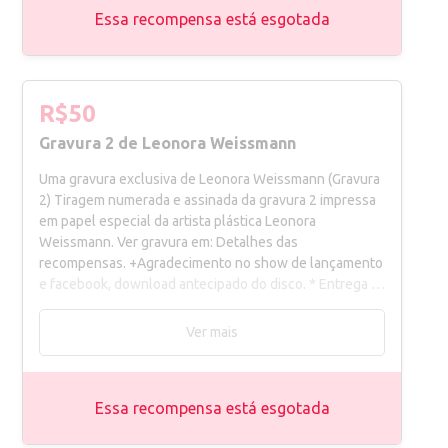
Essa recompensa está esgotada
R$50
Gravura 2 de Leonora Weissmann
Uma gravura exclusiva de Leonora Weissmann (Gravura
2) Tiragem numerada e assinada da gravura 2 impressa
em papel especial da artista plástica Leonora
Weissmann. Ver gravura em: Detalhes das
recompensas. +Agradecimento no show de lançamento
e facebook, download antecipado do disco. * Entrega a
combinar para Belo Horizonte. Outras localidades o
frete é por conta do apoiador.
Ver mais
Essa recompensa está esgotada