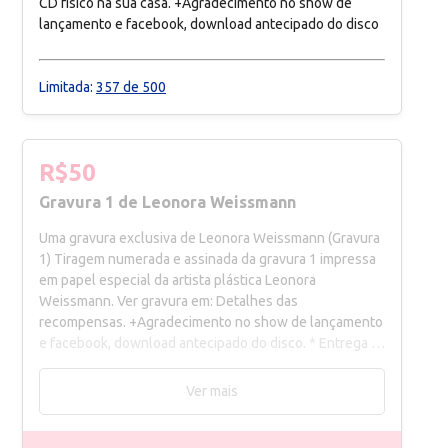
CD físico na sua casa. +Agradecimento no show de
lançamento e facebook, download antecipado do disco
Limitada:
357 de 500
R$50
Gravura 1 de Leonora Weissmann
Uma gravura exclusiva de Leonora Weissmann (Gravura
1) Tiragem numerada e assinada da gravura 1 impressa
em papel especial da artista plástica Leonora
Weissmann. Ver gravura em: Detalhes das
recompensas. +Agradecimento no show de lançamento
e facebook, download antecipado do disco. * Entrega a
combinar para Belo Horizonte. Outras localidades o
frete é por conta do apoiador.
Ver mais