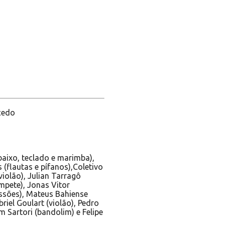
acedo
 baixo, teclado e marimba),
(flautas e pífanos),Coletivo
violão), Julian Tarragô
ompete), Jonas Vitor
ussões), Mateus Bahiense
briel Goulart (violão), Pedro
im Sartori (bandolim) e Felipe