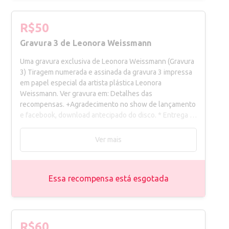
R$50
Gravura 3 de Leonora Weissmann
Uma gravura exclusiva de Leonora Weissmann (Gravura
3) Tiragem numerada e assinada da gravura 3 impressa
em papel especial da artista plástica Leonora
Weissmann. Ver gravura em: Detalhes das
recompensas. +Agradecimento no show de lançamento
e facebook, download antecipado do disco. * Entrega a
combinar para Belo Horizonte. Outras localidades o
frete é por conta do apoiador.
Ver mais
Essa recompensa está esgotada
R$60