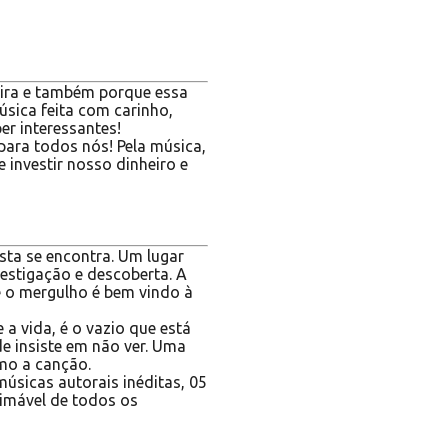
eira e também porque essa
sica feita com carinho,
per interessantes!
ara todos nós! Pela música,
 investir nosso dinheiro e
sta se encontra. Um lugar
estigação e descoberta. A
 o mergulho é bem vindo à
 e a vida, é o vazio que está
de insiste em não ver. Uma
mo a canção.
úsicas autorais inéditas, 05
timável de todos os