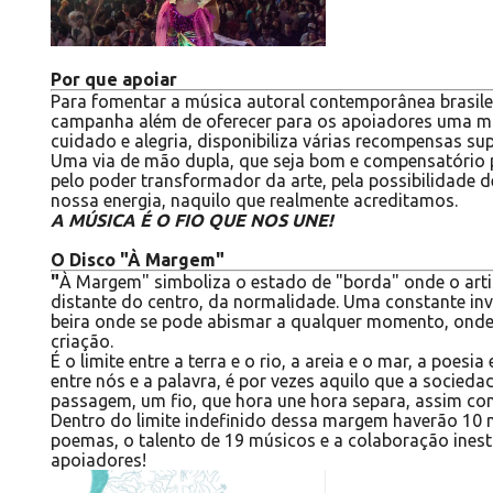
Por que apoiar
Para fomentar a música autoral contemporânea brasil
campanha além de oferecer para os apoiadores uma mú
cuidado e alegria, disponibiliza várias recompensas su
Uma via de mão dupla, que seja bom e compensatório p
pelo poder transformador da arte, pela possibilidade de
nossa energia, naquilo que realmente acreditamos.
A MÚSICA É O FIO QUE NOS UNE!
O Disco "À Margem"
"
À Margem" simboliza o estado de "borda" onde o arti
distante do centro, da normalidade. Uma constante inv
beira onde se pode abismar a qualquer momento, onde
criação.
É o limite entre a terra e o rio, a areia e o mar, a poesia
entre nós e a palavra, é por vezes aquilo que a socieda
passagem, um fio, que hora une hora separa, assim co
Dentro do limite indefinido dessa margem haverão 10 m
poemas, o talento de 19 músicos e a colaboração ines
apoiadores!