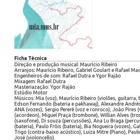
Ficha Técnica
Direção e produção musical: Maurício Ribeiro
Arranjos: Maurício Ribeiro, Gabriel Goulart e Rafael M
Engenheiros de som: Rafael Dutra e Ygor Rajão
Mixagem: Rafael Dutra
Masteriazação: Ygor Rajão
Estúdio Motor
Músicos: Mia (voz), Maurício Ribeiro (violões, guitarra,
Edson Fernando (bateria e pakhawaj), Alexandre Andrés 
ANA (vozes), Sergio Pererê (voz e ronroco), João Pires (
(acordeon), Miguel Praça (trombone), Willian Alves (tr
(saxofone), Di souza (percussões), Ana Lu Braga (perc
(bateria), Paulo Fróis (bateria), Bia Nogueira (vozes), Ga
Trigo (contra-baixo acústico), Luiza Mitre (Piano), Paul
José (violoncello).