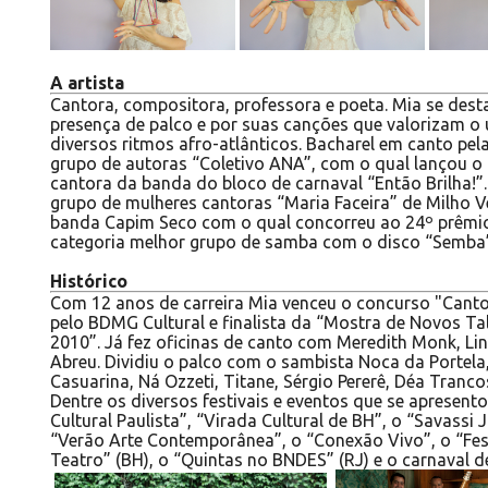
A artista
Cantora, compositora, professora e poeta. Mia se des
presença de palco e por suas canções que valorizam o u
diversos ritmos afro-atlânticos. Bacharel em canto pel
grupo de autoras “Coletivo ANA”, com o qual lançou o
cantora da banda do bloco de carnaval “Então Brilha!”
grupo de mulheres cantoras “Maria Faceira” de Milho 
banda Capim Seco com o qual concorreu ao 24º prêmio
categoria melhor grupo de samba com o disco “Semba
Histórico
Com 12 anos de carreira Mia venceu o concurso "Can
pelo BDMG Cultural e finalista da “Mostra de Novos T
2010”. Já fez oficinas de canto com Meredith Monk, Lin
Abreu. Dividiu o palco com o sambista Noca da Portela
Casuarina, Ná Ozzeti, Titane, Sérgio Pererê, Déa Tranco
Dentre
os diversos festivais e eventos que se apresen
Cultural Paulista”, “Virada Cultural de BH”, o “Savassi Ja
“Verão Arte Contemporânea”, o “Conexão Vivo”, o “Fest
Teatro” (BH), o “Quintas no BNDES” (RJ) e o carnaval d