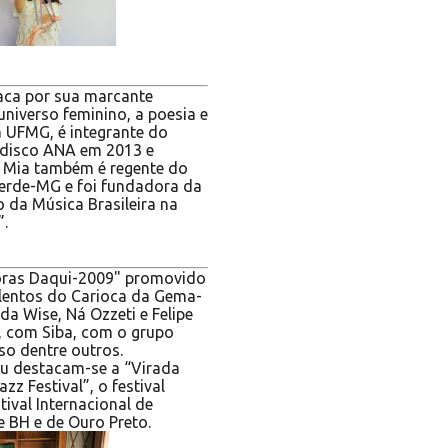
taca por sua marcante
niverso feminino, a poesia e
a UFMG, é integrante do
 disco ANA em 2013 e
. Mia também é regente do
Verde-MG e foi fundadora da
 da Música Brasileira na
”.
toras Daqui-2009" promovido
alentos do Carioca da Gema-
da Wise, Ná Ozzeti e Felipe
, com Siba, com o grupo
so dentre outros.
tou destacam-se a “Virada
zz Festival”, o festival
ival Internacional de
e BH e de Ouro Preto.