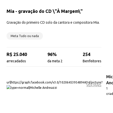
Mia - gravação do CD \"À Margem\"
Gravação do primeiro CD solo da cantora e compositora Mia.
Meta Tudo ou nada
R$ 25.040
96%
254
arrecadados
da meta 2
Benfeitores
Mic
And
VER MAIS
1
cria