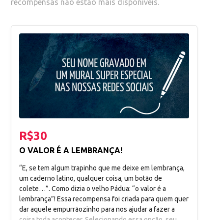
recompensas não estão mais disponíveis.
R$30
O VALOR É A LEMBRANÇA!
“E, se tem algum trapinho que me deixe em lembrança,
um caderno latino, qualquer coisa, um botão de
colete…”. Como dizia o velho Pádua: “o valor é a
lembrança”! Essa recompensa foi criada para quem quer
dar aquele empurrãozinho para nos ajudar a fazer a
coisa toda acontecer. Selecionando essa opção, seu