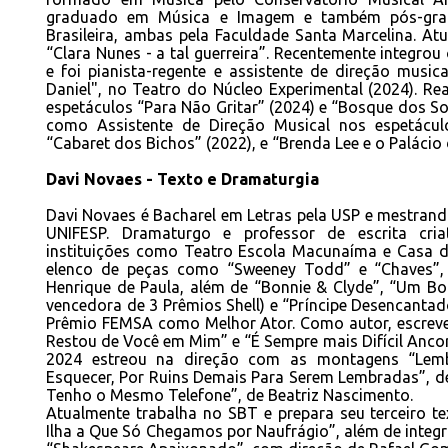
graduado em Música e Imagem e também pós-gra
Brasileira, ambas pela Faculdade Santa Marcelina. At
“Clara Nunes - a tal guerreira”. Recentemente integro
e foi pianista-regente e assistente de direção musi
Daniel", no Teatro do Núcleo Experimental (2024). Re
espetáculos “Para Não Gritar” (2024) e “Bosque dos S
como Assistente de Direção Musical nos espetácul
“Cabaret dos Bichos” (2022), e “Brenda Lee e o Palácio 
Davi Novaes - Texto e Dramaturgia
Davi Novaes é Bacharel em Letras pela USP e mestrand
UNIFESP. Dramaturgo e professor de escrita cri
instituições como Teatro Escola Macunaíma e Casa de
elenco de peças como “Sweeney Todd” e “Chaves”
Henrique de Paula, além de “Bonnie & Clyde”, “Um B
vencedora de 3 Prêmios Shell) e “Príncipe Desencantado
Prêmio FEMSA como Melhor Ator. Como autor, escreve
Restou de Você em Mim” e “É Sempre mais Difícil Anco
2024 estreou na direção com as montagens “Lem
Esquecer, Por Ruins Demais Para Serem Lembradas”, de
Tenho o Mesmo Telefone”, de Beatriz Nascimento.
Atualmente trabalha no SBT e prepara seu terceiro te
Ilha a Que Só Chegamos por Naufrágio”, além de integ