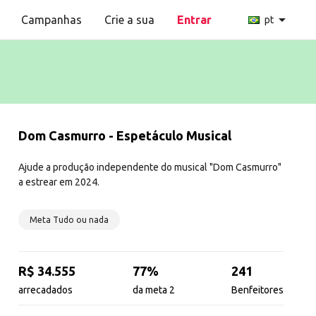
arrow_drop_down
Campanhas
Crie a sua
Entrar
pt
Dom Casmurro - Espetáculo Musical
Ajude a produção independente do musical "Dom Casmurro"
a estrear em 2024.
Meta Tudo ou nada
R$ 34.555
77%
241
arrecadados
da meta 2
Benfeitores