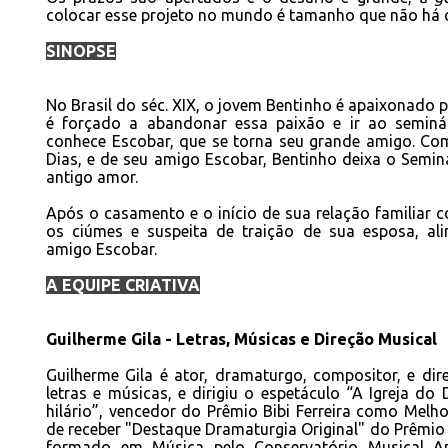
colocar esse projeto no mundo é tamanho que não há 
SINOPSE
No Brasil do séc. XIX, o jovem Bentinho é apaixonado p
é forçado a abandonar essa paixão e ir ao seminári
conhece Escobar, que se torna seu grande amigo. Co
Dias, e de seu amigo Escobar, Bentinho deixa o Semin
antigo amor.
Após o casamento e o início de sua relação familiar 
os ciúmes e suspeita de traição de sua esposa, al
amigo Escobar.
A EQUIPE CRIATIVA
Guilherme Gila - Letras, Músicas e Direção Musical
Guilherme Gila é ator, dramaturgo, compositor, e dire
letras e músicas, e dirigiu o espetáculo “A Igreja do
hilário”, vencedor do Prêmio Bibi Ferreira como Melh
de receber "Destaque Dramaturgia Original" do Prêmio 
formado em Música pelo Conservatório Musical A