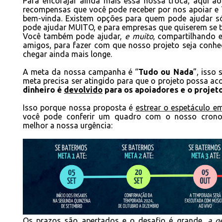
Para encorajar ainda mais essa nossa troca, aqui ao
recompensas que você pode receber por nos apoiar e
bem-vinda. Existem opções para quem pode ajudar 
pode ajudar MUITO, e para empresas que quiserem se to
Você também pode ajudar,
e muito
, compartilhando
amigos, para fazer com que nosso projeto seja conhe
chegar ainda mais longe.
A meta da nossa campanha é “
Tudo ou Nada
”, isso 
meta precisa ser atingido para que o projeto possa ac
dinheiro é
devolvido
para os apoiadores e o projet
Isso porque nossa proposta é
estrear o espetáculo e
você pode conferir um quadro com o nosso crono
melhor a nossa urgência:
Os prazos são apertados e o desafio é grande,
a g