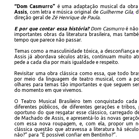
“Dom Casmurro”
é uma adaptação musical da obr
Assis
, com letra e música original de
Guilherme Gila
,
d
direção geral de
Zé Henrique de Paula.
E por que contar essa história?
Dom Casmurro
é não
importantes obras da literatura brasileira, mas tamb
tempo que parece não passar.
Temas como a masculinidade tóxica, a desconfiança 
Assis já abordava séculos atrás, continuam muito a
pede a cada dia por mais igualdade e respeito.
Revisitar uma obra clássica como essa, que todo brasil
por meio da linguagem de teatro musical, com a pos
olhares para temas tão importantes e que seguem sen
do momento em que vivemos.
O Teatro Musical Brasileiro tem conquistado cada
diferentes públicos, de diferentes gerações e tribos
oportuno do que resgatar esse clássico, carregado de 
de Machado de Assis, e apresentá-lo às novas geraçõ
com essa nova roupagem, e, com ela, propor um n
clássica questão que atravessa a literatura há século
não?” para “É possível confiar em Bentinho?”.