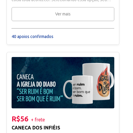
nome ficará registrado em um mural super especial nas
redes sociais do espetáculo.
Ver mais
40 apoios confirmados
R$56
+ frete
CANECA DOS INFIÉIS