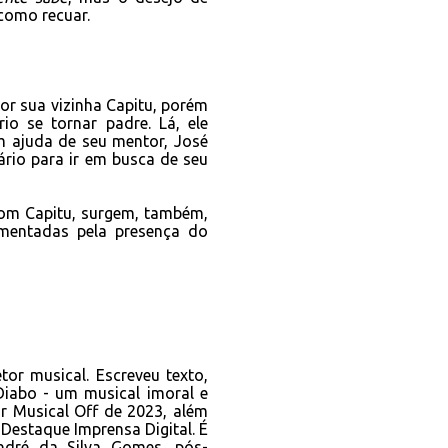
como recuar.
or sua vizinha Capitu, porém
o se tornar padre. Lá, ele
m ajuda de seu mentor, José
ário para ir em busca de seu
com Capitu, surgem, também,
imentadas pela presença do
tor musical. Escreveu texto,
 Diabo - um musical imoral e
or Musical Off de 2023, além
Destaque Imprensa Digital. É
ndré da Silva Gomes, pós-