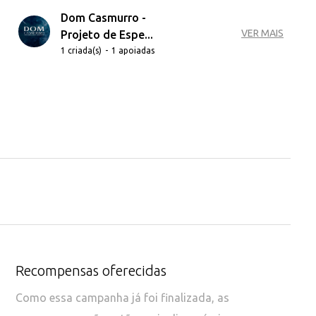
Dom Casmurro -
VER MAIS
Projeto de Espe...
1 criada(s)
-
1 apoiadas
Recompensas oferecidas
Como essa campanha já foi finalizada, as