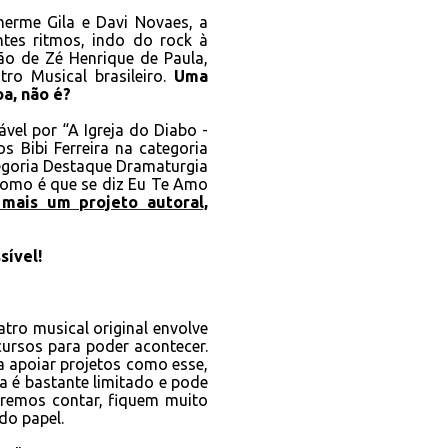
herme Gila e Davi Novaes, a
tes ritmos, indo do rock à
ão de Zé Henrique de Paula,
ro Musical brasileiro.
Uma
a, não é?
el por “A Igreja do Diabo -
s Bibi Ferreira na categoria
tegoria Destaque Dramaturgia
Como é que se diz Eu Te Amo
mais um projeto autoral,
sível!
ro musical original envolve
ursos para poder acontecer.
a apoiar projetos como esse,
a é bastante limitado e pode
eremos contar, fiquem muito
do papel.