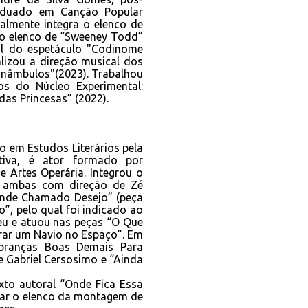
duado em Canção Popular
ualmente integra o elenco de
u o elenco de “Sweeney Todd”
cal do espetáculo "Codinome
alizou a direção musical dos
onâmbulos"(2023). Trabalhou
os do Núcleo Experimental:
das Princesas” (2022).
o em Estudos Literários pela
ativa, é ator formado por
 Artes Operária. Integrou o
, ambas com direção de Zé
onde Chamado Desejo” (peça
”, pelo qual foi indicado ao
u e atuou nas peças “O Que
rar um Navio no Espaço”. Em
branças Boas Demais Para
 Gabriel Cersosimo e “Ainda
xto autoral “Onde Fica Essa
rar o elenco da montagem de