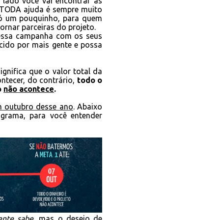
 lado você vai encontrar as
 TODA ajuda é sempre muito
só um pouquinho, para quem
rnar parceiras do projeto.
 essa campanha com os seus
cido por mais gente e possa
significa que o valor total da
ontecer, do contrário,
todo o
o
não acontece
.
m outubro desse ano
. Abaixo
grama, para você entender
ente sabe
, mas o desejo de