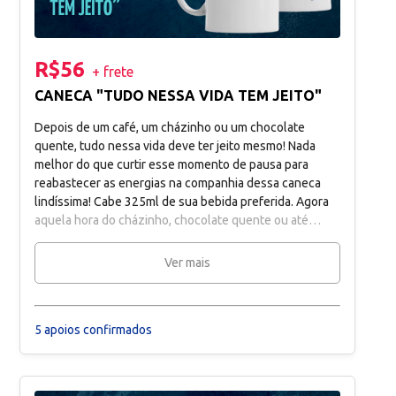
R$56
+ frete
CANECA "TUDO NESSA VIDA TEM JEITO"
Depois de um café, um cházinho ou um chocolate
quente, tudo nessa vida deve ter jeito mesmo! Nada
melhor do que curtir esse momento de pausa para
reabastecer as energias na companhia dessa caneca
lindíssima! Cabe 325ml de sua bebida preferida. Agora
aquela hora do cházinho, chocolate quente ou até
mesmo do café (cabe 325ml do nosso companheiro de
luta) vai ficar mais agradável, acompanhada dessa
Ver mais
caneca exclusiva do nosso espetáculo! Adquirindo essa
recompensa, após atingirmos a meta 1 de arrecadação,
entraremos em contato com você para acertar os
5 apoios confirmados
detalhes da entrega!