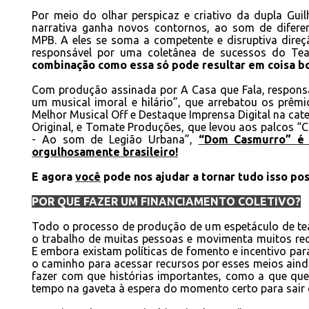
Por meio do olhar perspicaz e criativo da dupla Guil
narrativa ganha novos contornos, ao som de diferen
MPB. A eles se soma a competente e disruptiva direç
responsável por uma coletânea de sucessos do Teat
combinação como essa só pode resultar em coisa bo
Com produção assinada por A Casa que Fala, responsáv
um musical imoral e hilário”, que arrebatou os prêmio
Melhor Musical Off e Destaque Imprensa Digital na ca
Original, e Tomate Produções, que levou aos palcos “
- Ao som de Legião Urbana”,
“Dom Casmurro” é 
orgulhosamente brasileiro!
E agora
você
pode nos ajudar a tornar tudo isso pos
POR QUE FAZER UM FINANCIAMENTO COLETIVO?
Todo o processo de produção de um espetáculo de teat
o trabalho de muitas pessoas e movimenta muitos rec
E embora existam políticas de fomento e incentivo par
o caminho para acessar recursos por esses meios aind
fazer com que histórias importantes, como a que qu
tempo na gaveta à espera do momento certo para sair 