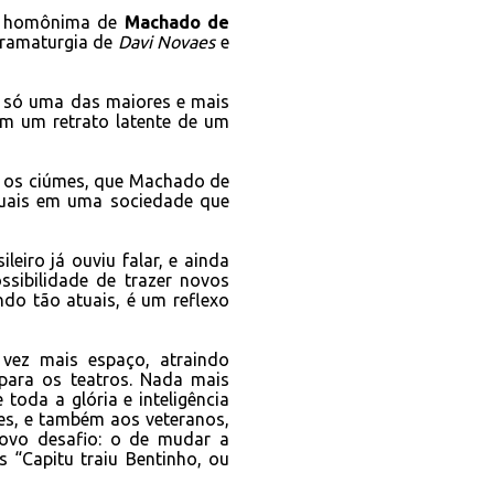
a homônima de
Machado de
ramaturgia de
Davi Novaes
e
 só uma das maiores e mais
ém um retrato latente de um
e os ciúmes, que Machado de
tuais em uma sociedade que
eiro já ouviu falar, e ainda
sibilidade de trazer novos
do tão atuais, é um reflexo
 vez mais espaço, atraindo
, para os teatros. Nada mais
toda a glória e inteligência
es, e também aos veteranos,
ovo desafio: o de mudar a
s “Capitu traiu Bentinho, ou