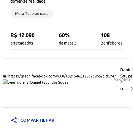
tornar-se realidade!
Meta Tudo ou nada
R$ 12.090
60%
108
arrecadados
da meta 2
Benfeitores
Danie
Souza
VER MAIS
4
criada(s
share
COMPARTILHAR