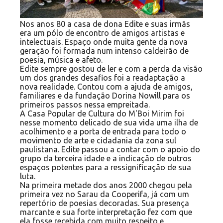
Nos anos 80 a casa de dona Edite e suas irmãs
era um pólo de encontro de amigos artistas e
intelectuais. Espaço onde muita gente da nova
geração foi formada num intenso caldeirão de
poesia, música e afeto.
Edite sempre gostou de ler e com a perda da visão
um dos grandes desafios foi a readaptação a
nova realidade. Contou com a ajuda de amigos,
familiares e da fundação Dorina Nowill para os
primeiros passos nessa empreitada.
A Casa Popular de Cultura do M'Boi Mirim foi
nesse momento delicado de sua vida uma ilha de
acolhimento e a porta de entrada para todo o
movimento de arte e cidadania da zona sul
paulistana. Edite passou a contar com o apoio do
grupo da terceira idade e a indicação de outros
espaços potentes para a ressignificação de sua
luta.
Na primeira metade dos anos 2000 chegou pela
primeira vez no Sarau da Cooperifa, já com um
repertório de poesias decoradas. Sua presença
marcante e sua forte interpretação fez com que
ela fosse recebida com muito respeito e