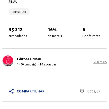
SILVA
Meta Flex
R$ 312
16%
6
arrecadados
da meta 1
Benfeitores
Editora Urutau
VER MAIS
1400 criada(s)
-
10 apoiadas
share
place
Cotia, SP
COMPARTILHAR