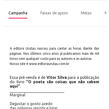
Campanha
Faixas de apoio
Metas
No
A editora Urutau nasceu para cantar as horas diante das
páginas. Nos últimos cinco anos já publicamos mais de mil
livros sem qualquer custo para os autores e as autoras.
Nosso site é
www.editoraurutau.com.br
Essa pré-venda é de
Vitor Silva
para a publicação
do livro
"
O poeta são coisas que não cabem
aqui
"
.
____________________________
Marginal
Degustar o gosto azedo
das palavras resistir e lutar