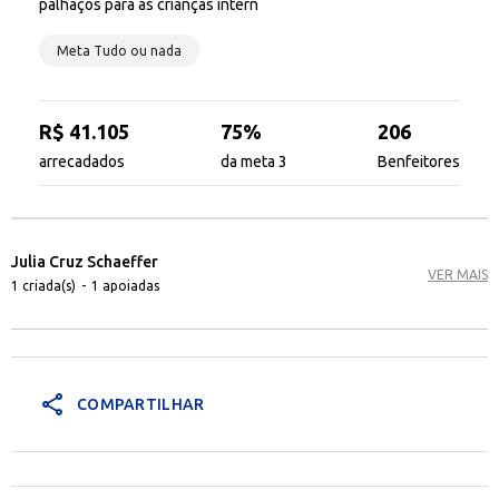
palhaços para as crianças intern
Meta Tudo ou nada
R$ 41.105
75%
206
arrecadados
da meta 3
Benfeitores
Julia Cruz Schaeffer
VER MAIS
1 criada(s)
-
1 apoiadas
share
COMPARTILHAR