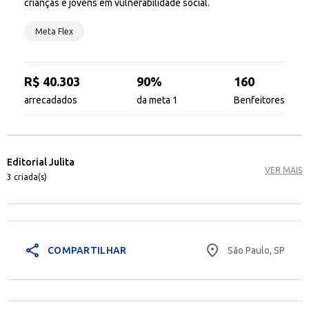
crianças e jovens em vulnerabilidade social.
Meta Flex
R$ 40.303
90%
160
arrecadados
da meta 1
Benfeitores
Editorial Julita
VER MAIS
3 criada(s)
share
place
São Paulo, SP
COMPARTILHAR