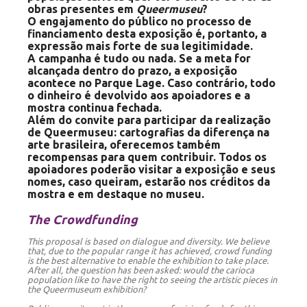
obras presentes em
Queermuseu
?
O engajamento do público no processo de
financiamento desta exposição é, portanto, a
expressão mais forte de sua legitimidade.
A campanha é tudo ou nada. Se a meta for
alcançada dentro do prazo, a exposição
acontece no Parque Lage. Caso contrário, todo
o dinheiro é devolvido aos apoiadores e a
mostra continua fechada.
Além do convite para participar da realização
de Queermuseu: cartografias da diferença na
arte brasileira, oferecemos também
recompensas para quem contribuir. Todos os
apoiadores poderão visitar a exposição e seus
nomes, caso queiram, estarão nos créditos da
mostra e em destaque no museu.
The Crowdfunding
This proposal is based on dialogue and diversity. We believe
that, due to the popular range it has achieved, crowd funding
is the best alternative to enable the exhibition to take place.
After all, the question has been asked: would the carioca
population like to have the right to seeing the artistic pieces in
the Queermuseum exhibition?