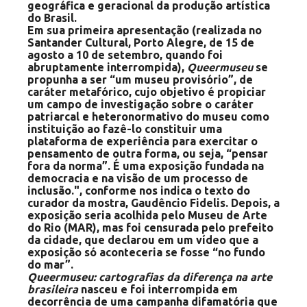
geográfica e geracional da produção artística
do Brasil.
Em sua primeira apresentação (realizada no
Santander Cultural, Porto Alegre, de 15 de
agosto a 10 de setembro, quando foi
abruptamente interrompida),
Queermuseu
se
propunha a ser “um museu provisório”, de
caráter metafórico, cujo objetivo é propiciar
um campo de investigação sobre o caráter
patriarcal e heteronormativo do museu como
instituição ao fazê-lo constituir uma
plataforma de experiência para exercitar o
pensamento de outra forma, ou seja, “pensar
fora da norma”. É uma exposição fundada na
democracia e na visão de um processo de
inclusão.", conforme nos indica o texto do
curador da mostra, Gaudêncio Fidelis. Depois, a
exposição seria acolhida pelo Museu de Arte
do Rio (MAR), mas foi censurada pelo prefeito
da cidade, que declarou em um vídeo que a
exposição só aconteceria se fosse “no fundo
do mar”.
Queermuseu: cartografias da diferença na arte
brasileira
nasceu e foi interrompida em
decorrência de uma campanha difamatória que