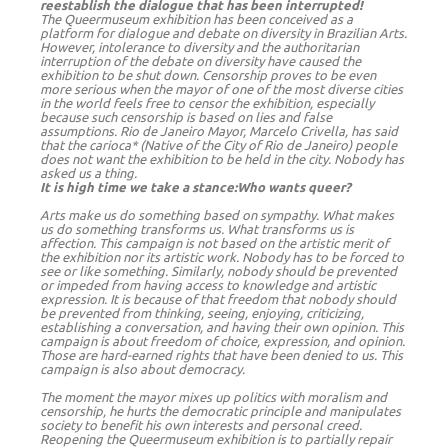
reestablish the dialogue that has been interrupted!
The Queermuseum exhibition has been conceived as a
platform for dialogue and debate on diversity in Brazilian Arts.
However, intolerance to diversity and the authoritarian
interruption of the debate on diversity have caused the
exhibition to be shut down. Censorship proves to be even
more serious when the mayor of one of the most diverse cities
in the world feels free to censor the exhibition, especially
because such censorship is based on lies and false
assumptions. Rio de Janeiro Mayor, Marcelo Crivella, has said
that the carioca* (Native of the City of Rio de Janeiro) people
does not want the exhibition to be held in the city. Nobody has
asked us a thing.
It is high time we take a stance:Who wants queer?
Arts make us do something based on sympathy. What makes
us do something transforms us. What transforms us is
affection. This campaign is not based on the artistic merit of
the exhibition nor its artistic work. Nobody has to be forced to
see or like something. Similarly, nobody should be prevented
or impeded from having access to knowledge and artistic
expression. It is because of that freedom that nobody should
be prevented from thinking, seeing, enjoying, criticizing,
establishing a conversation, and having their own opinion. This
campaign is about freedom of choice, expression, and opinion.
Those are hard-earned rights that have been denied to us. This
campaign is also about democracy.
The moment the mayor mixes up politics with moralism and
censorship, he hurts the democratic principle and manipulates
society to benefit his own interests and personal creed.
Reopening the Queermuseum exhibition is to partially repair