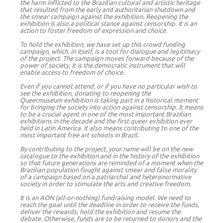
the harm inflicted to the Brazilian cultural and artistic heritage
that resulted from the early and authoritarian shutdown and
the smear campaign against the exhibition. Reopening the
exhibition is also a political stance against censorship. It is an
action to foster freedom of expression and choice.
To hold the exhibition, we have set up this crowd funding
campaign, which, in itself, is a tool for dialogue and legitimacy
of the project. The campaign moves forward because of the
power of society. It is the democratic instrument that will
enable access to freedom of choice.
Even if you cannot attend, or if you have no particular wish to
see the exhibition, donating to reopening the
Queermuseum exhibition is taking part in a historical moment
for bringing the society into action against censorship. It means
to be a crucial agent in one of the most important Brazilian
exhibitions in the decade and the first queer exhibition ever
held in Latin America. It also means contributing to one of the
most important free art schools in Brazil.
By contributing to the project, your name will be on the new
catalogue to the exhibition and in the history of the exhibition
so that future generations are reminded of a moment when the
Brazilian population fought against smear and false morality
of a campaign based on a patriarchal and heteronormative
society in order to stimulate the arts and creative freedom.
It is an AON (all-or-nothing) fundraising model. We need to
reach the goal until the deadline in order to receive the funds,
deliver the rewards, hold the exhibition and resume the
debate. Otherwise, funds are to be returned to donors and the