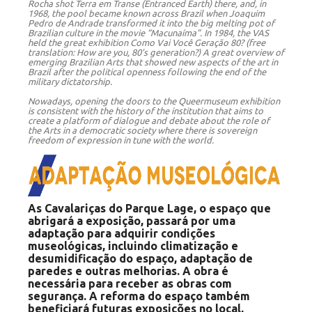
Rocha shot Terra em Transe (Entranced Earth) there, and, in
1968, the pool became known across Brazil when Joaquim
Pedro de Andrade transformed it into the big melting pot of
Brazilian culture in the movie “Macunaíma”. In 1984, the VAS
held the great exhibition Como Vai Você Geração 80? (free
translation: How are you, 80’s generation?) A great overview of
emerging Brazilian Arts that showed new aspects of the art in
Brazil after the political openness following the end of the
military dictatorship.
Nowadays, opening the doors to the Queermuseum exhibition
is consistent with the history of the institution that aims to
create a platform of dialogue and debate about the role of
the Arts in a democratic society where there is sovereign
freedom of expression in tune with the world.
As Cavalariças do Parque Lage, o espaço que
abrigará a exposição, passará por uma
adaptação para adquirir condições
museológicas, incluindo climatização e
desumidificação do espaço, adaptação de
paredes e outras melhorias. A obra é
necessária para receber as obras com
segurança. A reforma do espaço também
beneficiará futuras exposições no local,