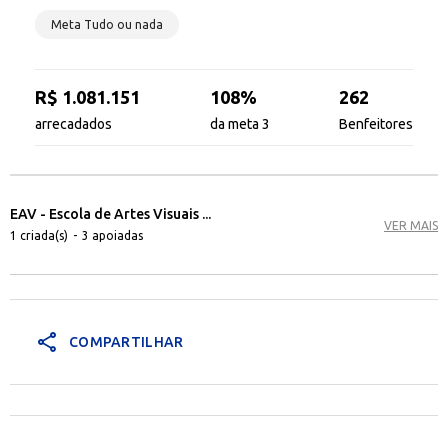
Meta Tudo ou nada
R$ 1.081.151
108%
262
arrecadados
da meta 3
Benfeitores
EAV - Escola de Artes Visuais ...
VER MAIS
1 criada(s)
-
3 apoiadas
share
COMPARTILHAR