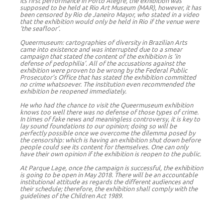
its first performance in Porto Alegre, the exhibition was
supposed to be held at Rio Art Museum (MAR), however, it has
been censored by Rio de Janeiro Mayor, who stated in a video
that the exhibition would only be held in Rio if the venue were
‘the seafloor’.
Queermuseum: cartographies of diversity in Brazilian Arts
came into existence and was interrupted due to a smear
campaign that stated the content of the exhibition is ‘in
defense of pedophilia’. All of the accusations against the
exhibition were proven to be wrong by the Federal Public
Prosecutor’s Office that has stated the exhibition committed
no crime whatsoever. The institution even recommended the
exhibition be reopened immediately.
He who had the chance to visit the Queermuseum exhibition
knows too well there was no defense of those types of crime.
In times of fake news and meaningless controversy, it is key to
lay sound foundations to our opinion; doing so will be
perfectly possible once we overcome the dilemma posed by
the censorship: which is having an exhibition shut down before
people could see its content for themselves. One can only
have their own opinion if the exhibition is reopen to the public.
At Parque Lage, once the campaign is successful, the exhibition
is going to be open in May 2018. There will be an accountable
institutional attitude as regards the different audiences and
their schedule; therefore, the exhibition shall comply with the
guidelines of the Children Act 1989.