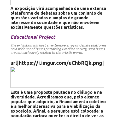
A exposição virá acompanhada de uma extensa
plataforma de debates sobre um conjunto de
questões variadas e amplas de grande
interesse da sociedade e que não envolvem
exclusivamente questões artísticas.
Educational Project
The exhibition will host an extensive array of debate platforms
on a wide set of issues pertaining Brazilian society, such issues
are not exclusively related to the artistic world.
Esta é uma proposta pautada no diálogo e na
diversidade.
Acreditamos que, pelo alcance
popular que adquiriu, o
financiamento coletivo
é a melhor alternativa para a viabilização da
exposição. Afinal, a pergunta está colocada: a
população carioca quer ter o direito de ver as