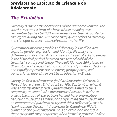
previstas no Estatuto da Criança e do
Adolescente.
The Exhibition
Diversity is one of the backbones of the queer movement. The
word queer was a term of abuse whose meaning was
reinvented by the LGBTQIA+ movements on their struggle for
civil rights during the 80’s. Since then, queer refers to diversity
and the right to lead a non-heteronormative life.
Queermuseum: cartographies of diversity in Brazilian Arts
exploits gender expression and identity, diversity and
differences in Brazilian Arts by means of a set of artistic pieces
in the historical period between the second half of the
twentieth century and today. The exhibition has 264 pieces of
85 artists. Such pieces belong to public and private collections
and equally represent the aesthetic, geographical, and
generational diversity of artistic production in Brazil.
During its first performance (held at Santander Cultural, in
Porto Alegre, from 15th August to 10th September, when it
was abruptly interrupted), Queermuseum aimed to be “a
temporary museum”, of a metaphorical nature, in order to
enable the study of the patriarchal and heteronormative
nature of museums as institutions by turning the museum into
an experimental platform to try and think differently, that is,
“think outside the norm”. According to Gaudêncio Fidelis,
curator of the Queermuseum, “it is an exhibition rooted in
democracy and the perspective of an inclusive process.” After