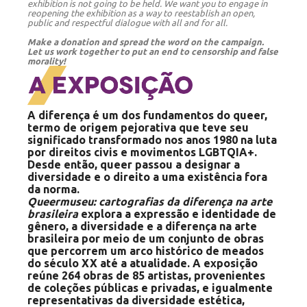
exhibition is not going to be held. We want you to engage in
reopening the exhibition as a way to reestablish an open,
public and respectful dialogue with all and for all.
Make a donation and spread the word on the campaign.
Let us work together to put an end to censorship and false
morality!
A diferença é um dos fundamentos do queer,
termo de origem pejorativa que teve seu
significado transformado nos anos 1980 na luta
por direitos civis e movimentos LGBTQIA+.
Desde então, queer passou a designar a
diversidade e o direito a uma existência fora
da norma.
Queermuseu: cartografias da diferença na arte
brasileira
explora a expressão e identidade de
gênero, a diversidade e a diferença na arte
brasileira por meio de um conjunto de obras
que percorrem um arco histórico de meados
do século XX até a atualidade. A exposição
reúne 264 obras de 85 artistas, provenientes
de coleções públicas e privadas, e igualmente
representativas da diversidade estética,