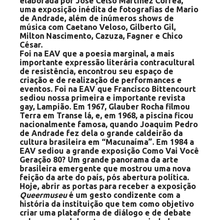
elaborada por José Celso Martinez Corrêa,
uma exposição inédita de fotografias de Mario
de Andrade, além de inúmeros shows de
música com Caetano Veloso, Gilberto Gil,
Milton Nascimento, Cazuza, Fagner e Chico
César.
Foi na EAV que a poesia marginal, a mais
importante expressão literária contracultural
de resistência, encontrou seu espaço de
criação e de realização de performances e
eventos. Foi na EAV que Francisco Bittencourt
sediou nossa primeira e importante revista
gay, Lampião. Em 1967, Glauber Rocha filmou
Terra em Transe lá, e, em 1968, a piscina ficou
nacionalmente famosa, quando Joaquim Pedro
de Andrade fez dela o grande caldeirão da
cultura brasileira em “Macunaíma”. Em 1984 a
EAV sediou a grande exposição Como Vai Você
Geração 80? Um grande panorama da arte
brasileira emergente que mostrou uma nova
feição da arte do país, pós abertura política.
Hoje, abrir as portas para receber a exposição
Queermuseu
é um gesto condizente com a
história da instituição que tem como objetivo
criar uma plataforma de diálogo e de debate