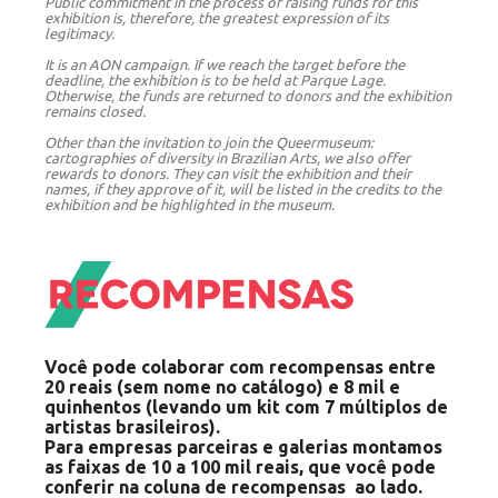
Public commitment in the process of raising funds for this
exhibition is, therefore, the greatest expression of its
legitimacy.
It is an AON campaign. If we reach the target before the
deadline, the exhibition is to be held at Parque Lage.
Otherwise, the funds are returned to donors and the exhibition
remains closed.
Other than the invitation to join the Queermuseum:
cartographies of diversity in Brazilian Arts, we also offer
rewards to donors. They can visit the exhibition and their
names, if they approve of it, will be listed in the credits to the
exhibition and be highlighted in the museum.
Você pode colaborar com recompensas entre
20 reais (sem nome no catálogo) e 8 mil e
quinhentos (levando um kit com 7 múltiplos de
artistas brasileiros).
Para empresas parceiras e galerias montamos
as faixas de 10 a 100 mil reais, que você pode
conferir na coluna de recompensas ao lado.