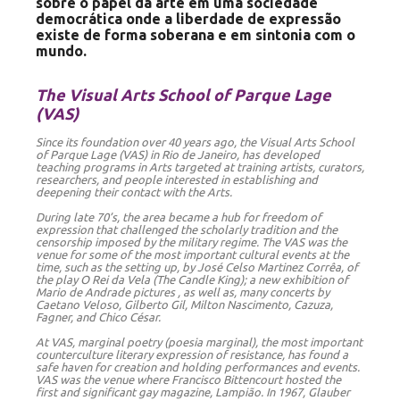
sobre o papel da arte em uma sociedade
democrática onde a liberdade de expressão
existe de forma soberana e em sintonia com o
mundo.
The Visual Arts School of Parque Lage
(VAS)
Since its foundation over 40 years ago, the Visual Arts School
of Parque Lage (VAS) in Rio de Janeiro, has developed
teaching programs in Arts targeted at training artists, curators,
researchers, and people interested in establishing and
deepening their contact with the Arts.
During late 70’s, the area became a hub for freedom of
expression that challenged the scholarly tradition and the
censorship imposed by the military regime. The VAS was the
venue for some of the most important cultural events at the
time, such as the setting up, by José Celso Martinez Corrêa, of
the play O Rei da Vela (The Candle King); a new exhibition of
Mario de Andrade pictures , as well as, many concerts by
Caetano Veloso, Gilberto Gil, Milton Nascimento, Cazuza,
Fagner, and Chico César.
At VAS, marginal poetry (poesia marginal), the most important
counterculture literary expression of resistance, has found a
safe haven for creation and holding performances and events.
VAS was the venue where Francisco Bittencourt hosted the
first and significant gay magazine, Lampião. In 1967, Glauber