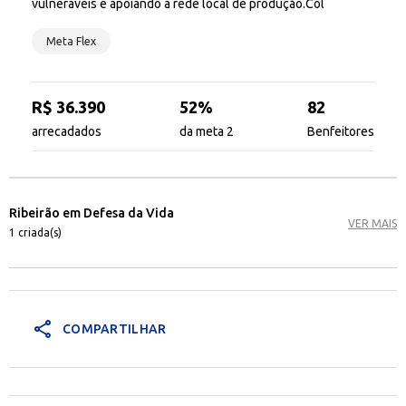
vulneráveis e apoiando a rede local de produção.Col
Meta Flex
R$ 36.390
52%
82
arrecadados
da meta 2
Benfeitores
Ribeirão em Defesa da Vida
VER MAIS
1 criada(s)
share
COMPARTILHAR