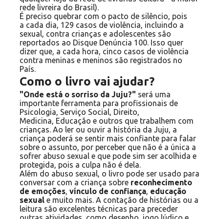
rede livreira do Brasil).
É preciso quebrar com o pacto de silêncio, pois
a cada dia, 129 casos de violência, incluindo a
sexual, contra crianças e adolescentes são
reportados ao Disque Denúncia 100. Isso quer
dizer que, a cada hora, cinco casos de violência
contra meninas e meninos são registrados no
País.
Como o livro vai ajudar?
"Onde está o sorriso da Juju?"
será uma
importante ferramenta para profissionais de
Psicologia, Serviço Social, Direito,
Medicina, Educação e outros que trabalhem com
crianças. Ao ler ou ouvir a história da Juju, a
criança poderá se sentir mais confiante para falar
sobre o assunto, por perceber que não é a única a
sofrer abuso sexual e que pode sim ser acolhida e
protegida, pois a culpa não é dela.
Além do abuso sexual, o livro pode ser usado para
conversar com a criança sobre
reconhecimento
de emoções
,
vínculo de confiança
,
educação
sexual
e muito mais. A contação de histórias ou a
leitura são excelentes técnicas para preceder
outras atividades, como desenho, jogo lúdico e