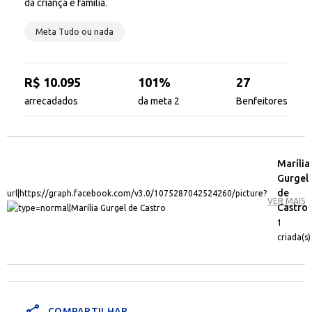
da criança e família.
Meta Tudo ou nada
R$ 10.095
101%
27
arrecadados
da meta 2
Benfeitores
Marília
Gurgel
de
VER MAIS
Castro
1
criada(s)
share
COMPARTILHAR