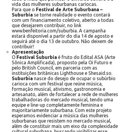
vida das mulheres suburbanas cariocas.
Para que o
Festival de Arte Suburbana –
Suburbia
se torne realidade o evento contará
com um financiamento coletivo, aberto a todas
que desejarem contribuir, no link
www.benfeitoria.com/suburbia
. A campanha
estará disponível a partir do dia 14 de agosto e
seguirá até o dia 13 de outubro. Não deixem de
contribuir!
Apresentação
O
Festival Suburbia
é fruto do Edital ASA (Arte
Sônica Amplificada), proposto pela Oi Futuro e
pelo British Council, em parceria com as
instituições britânicas Lighthouse e Shesaid.so.
Suburbia
nasce do desejo de ocupar o subúrbio
carioca com um festival que reúne música,
formação musical, ativismo, gastronomia e
artesanato, além de fortalecer a rede de mulheres
trabalhadoras do mercado musical, tendo uma
equipe e line-up completamente feminina e
majoritariamente suburbana. Com este projeto
esperamos evidenciar a música das mulheres
suburbanas que resistem no mercado musical,
além de constituir mais um eixo da complexidade
cultural suburbana, buscando visibilizar esse