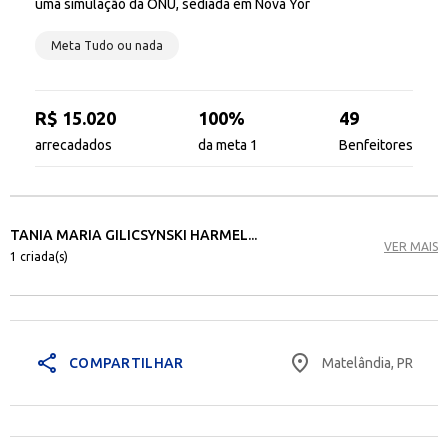
uma simulação da ONU, sediada em Nova Yor
Meta Tudo ou nada
R$ 15.020
100%
49
arrecadados
da meta 1
Benfeitores
TANIA MARIA GILICSYNSKI HARMEL...
VER MAIS
1 criada(s)
share
place
Matelândia, PR
COMPARTILHAR