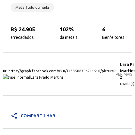
Meta Tudo ou nada
R$ 24.905
102%
6
arrecadados
da meta 1
Benfeitores
Lara P
Martin
VER MAIS
2
criada(s)
share
COMPARTILHAR