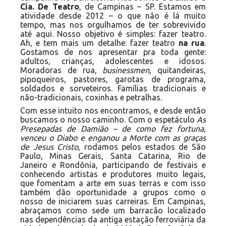
Cia. De Teatro
, de Campinas – SP. Estamos em
atividade desde 2012 – o que não é lá muito
tempo, mas nos orgulhamos de ter sobrevivido
até aqui. Nosso objetivo é simples: fazer teatro.
Ah, e tem mais um detalhe: fazer teatro
na rua
.
Gostamos de nos apresentar pra toda gente:
adultos, crianças, adolescentes e idosos.
Moradoras de rua,
businessmen
, quitandeiras,
pipoqueiros, pastores, garotas de programa,
soldados e sorveteiros. Famílias tradicionais e
não-tradicionais, coxinhas e petralhas.
Com esse intuito nos encontramos, e desde então
buscamos o nosso caminho. Com o espetáculo
As
Presepadas de Damião – de como fez fortuna,
venceu o Diabo e enganou a Morte com as graças
de Jesus Cristo
, rodamos pelos estados de São
Paulo, Minas Gerais, Santa Catarina, Rio de
Janeiro e Rondônia, participando de festivais e
conhecendo artistas e produtores muito legais,
que fomentam a arte em suas terras e com isso
também dão oportunidade a grupos como o
nosso de iniciarem suas carreiras. Em Campinas,
abraçamos como sede um barracão localizado
nas dependências da antiga estação ferroviária da