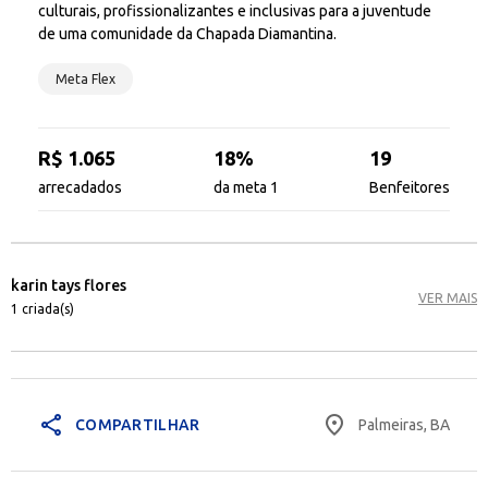
culturais, profissionalizantes e inclusivas para a juventude
de uma comunidade da Chapada Diamantina.
Meta Flex
R$ 1.065
18%
19
arrecadados
da meta 1
Benfeitores
karin tays flores
VER MAIS
1 criada(s)
share
place
Palmeiras, BA
COMPARTILHAR