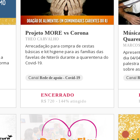
Projeto MORE vs Corona
Música
Quare
THEO CARVALHO
Arrecadação para compra de cestas
MARCOS
básicas e kit higiene para as famílias das
Apresent
 a
favelas de Niterói durante a quarentena do
dia 04/0
forma
Covid-19.
palestra
sobre a
Canal
Rede de apoio - Covid-19
Canal
R
ENCERRADO
R$ 720 - 144% atingido