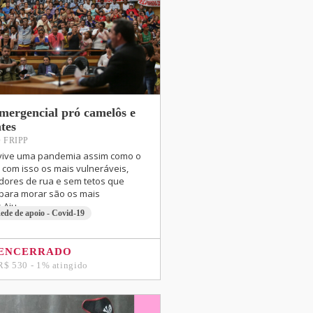
mergencial pró camelôs e
tes
 FRIPP
 vive uma pandemia assim como o
com isso os mais vulneráveis,
dores de rua e sem tetos que
para morar são os mais
.Aju
ede de apoio - Covid-19
ENCERRADO
R$ 530 - 1% atingido