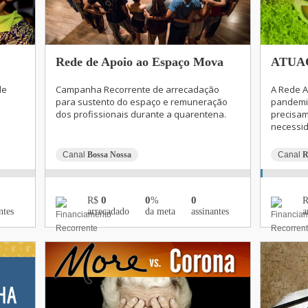
Rede de Apoio ao Espaço Mova
ATUAÇÃ
de
Campanha Recorrente de arrecadação
A Rede A
para sustento do espaço e remuneração
pandemi
dos profissionais durante a quarentena.
precisam
necessid
Canal
Bossa Nossa
Canal
R
0
0
0
R$
%
ntes
arrecadado
da meta
assinantes
a