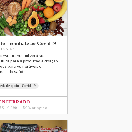
to - combate ao Covid19
O SAIKALI
 Restaurante utilizará sua
rutura para a produção e doação
ções para vulneráveis e
onais da saúde.
ede de apoio - Covid-19
ENCERRADO
R$ 10.990 - 150% atingido