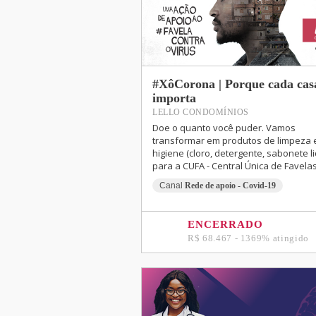
#XôCorona | Porque cada cas
importa
LELLO CONDOMÍNIOS
Doe o quanto você puder. Vamos
transformar em produtos de limpeza 
higiene (cloro, detergente, sabonete l
para a CUFA - Central Única de Favelas
Canal
Rede de apoio - Covid-19
ENCERRADO
R$ 68.467 - 1369% atingido