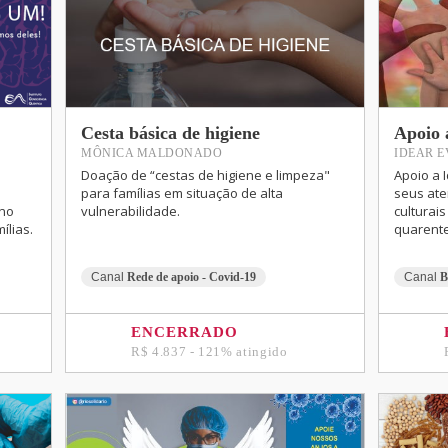
Cesta básica de higiene
Apoio 
MÔNICA MALDONADO
IDEAR 
Doação de “cestas de higiene e limpeza"
Apoio a 
para famílias em situação de alta
seus ate
 no
vulnerabilidade.
culturai
ílias.
quarente
Canal
Rede de apoio - Covid-19
Canal
B
ENCERRADO
R$ 4.837 - 121% atingido