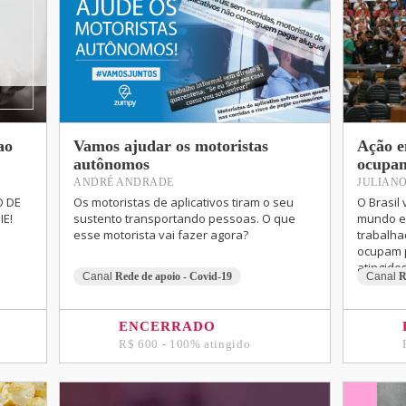
ao
Vamos ajudar os motoristas
Ação e
autônomos
ocupan
ANDRÉ ANDRADE
JULIANO
O DE
Os motoristas de aplicativos tiram o seu
O Brasil
E!
sustento transportando pessoas. O que
mundo e 
esse motorista vai fazer agora?
trabalha
ocupam 
atingidos
Canal
Rede de apoio - Covid-19
Canal
R
ENCERRADO
R$ 600 - 100% atingido