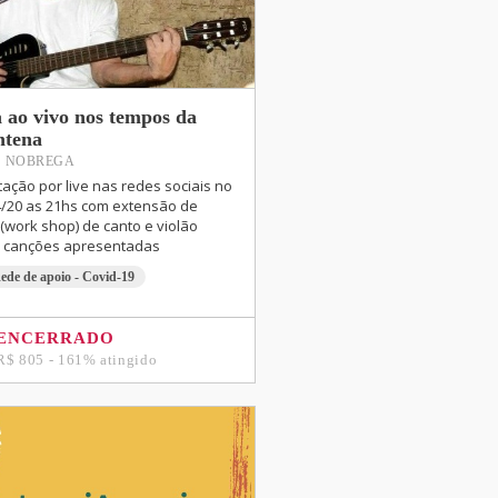
 ao vivo nos tempos da
ntena
 NOBREGA
ação por live nas redes sociais no
4/20 as 21hs com extensão de
 (work shop) de canto e violão
s canções apresentadas
ede de apoio - Covid-19
ENCERRADO
R$ 805 - 161% atingido