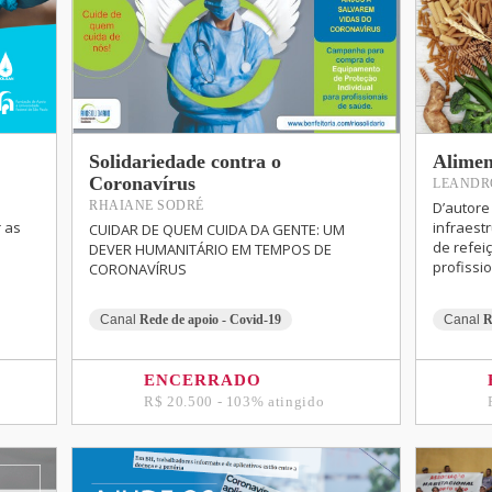
Solidariedade contra o
Alimen
Coronavírus
LEANDR
D’autore
RHAIANE SODRÉ
 as
infraest
CUIDAR DE QUEM CUIDA DA GENTE: UM
de refei
DEVER HUMANITÁRIO EM TEMPOS DE
profissi
CORONAVÍRUS
Canal
Rede de apoio - Covid-19
Canal
R
ENCERRADO
R$ 20.500 - 103% atingido