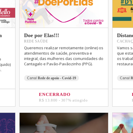
a
Doe por Elas!!!
Distan
REDE SAÚDE
CACHAÇ
Queremos realizar remotamente (online) os
Vamos sa
atendimentos de saúde, preventiva e
que esta
integral, das mulheres das comunidades do
os traba
e
Cantagalo e Pavão-Pavãozinho (PPG).
restaura
iquido)
.
Canal
Rede de apoio - Covid-19
Canal
R
ENCERRADO
R$ 13.800 - 307% atingido