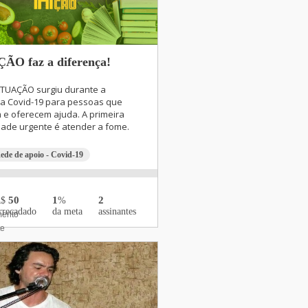
O faz a diferença!
TUAÇÃO surgiu durante a
a Covid-19 para pessoas que
 e oferecem ajuda. A primeira
ade urgente é atender a fome.
ede de apoio - Covid-19
50
1
2
R$
%
rrecadado
da meta
assinantes